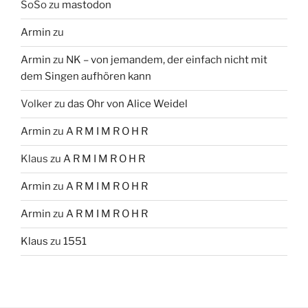
SoSo
zu
mastodon
Armin
zu
Armin
zu
NK – von jemandem, der einfach nicht mit
dem Singen aufhören kann
Volker
zu
das Ohr von Alice Weidel
Armin
zu
A R M I M R O H R
Klaus
zu
A R M I M R O H R
Armin
zu
A R M I M R O H R
Armin
zu
A R M I M R O H R
Klaus
zu
1551