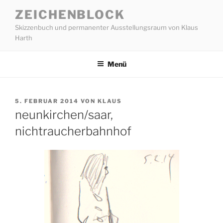
Zum
ZEICHENBLOCK
Inhalt
Skizzenbuch und permanenter Ausstellungsraum von Klaus
springen
Harth
Menü
VERÖFFENTLICHT
5. FEBRUAR 2014
VON
KLAUS
AM
neunkirchen/saar,
nichtraucherbahnhof