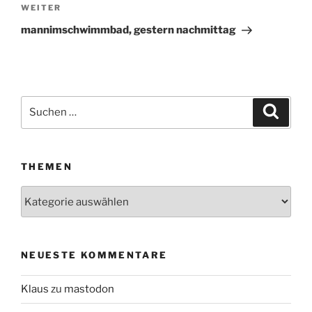
WEITER
Nächster
Beitrag
mannimschwimmbad, gestern nachmittag
Suchen
Suche
nach:
THEMEN
Themen
NEUESTE KOMMENTARE
Klaus
zu
mastodon