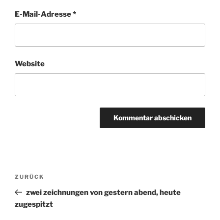
E-Mail-Adresse
*
Website
Beitragsnavigation
ZURÜCK
Vorheriger
Beitrag
zwei zeichnungen von gestern abend, heute
zugespitzt