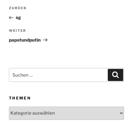
Beitragsnavigation
ZURÜCK
Vorheriger
Beitrag
sg
WEITER
Nächster
Beitrag
papstundputin
Suchen
Suche
nach:
THEMEN
Themen