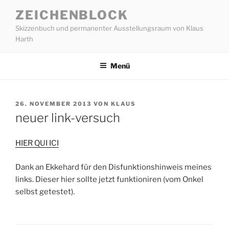
Zum
ZEICHENBLOCK
Inhalt
Skizzenbuch und permanenter Ausstellungsraum von Klaus
springen
Harth
Menü
VERÖFFENTLICHT
26. NOVEMBER 2013
VON
KLAUS
AM
neuer link-versuch
HIER QUI ICI
Dank an Ekkehard für den Disfunktionshinweis meines
links. Dieser hier sollte jetzt funktioniren (vom Onkel
selbst getestet).