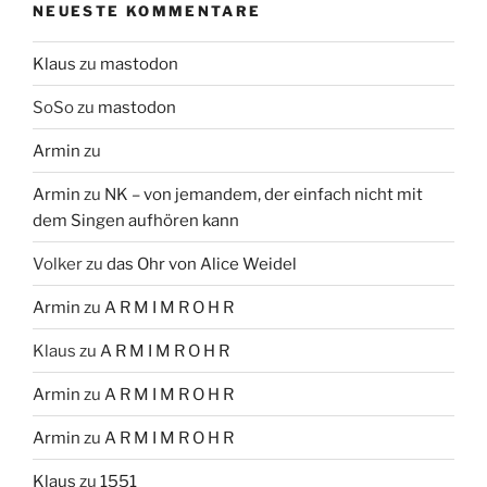
NEUESTE KOMMENTARE
Klaus
zu
mastodon
SoSo
zu
mastodon
Armin
zu
Armin
zu
NK – von jemandem, der einfach nicht mit
dem Singen aufhören kann
Volker
zu
das Ohr von Alice Weidel
Armin
zu
A R M I M R O H R
Klaus
zu
A R M I M R O H R
Armin
zu
A R M I M R O H R
Armin
zu
A R M I M R O H R
Klaus
zu
1551