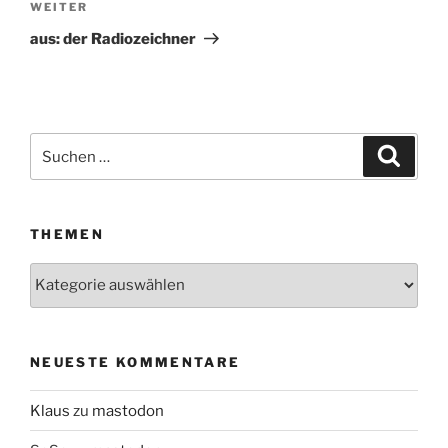
WEITER
Nächster
Beitrag
aus: der Radiozeichner
Suchen
Suche
nach:
THEMEN
Themen
NEUESTE KOMMENTARE
Klaus
zu
mastodon