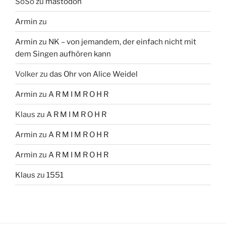
SoSo
zu
mastodon
Armin
zu
Armin
zu
NK – von jemandem, der einfach nicht mit
dem Singen aufhören kann
Volker
zu
das Ohr von Alice Weidel
Armin
zu
A R M I M R O H R
Klaus
zu
A R M I M R O H R
Armin
zu
A R M I M R O H R
Armin
zu
A R M I M R O H R
Klaus
zu
1551