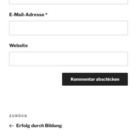
E-Mail-Adresse
*
Website
Beitragsnavigation
ZURÜCK
Vorheriger
Beitrag
Erfolg durch Bildung