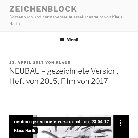
Zum
ZEICHENBLOCK
Inhalt
Skizzenbuch und permanenter Ausstellungsraum von Klaus
springen
Harth
Menü
VERÖFFENTLICHT
23. APRIL 2017
VON
KLAUS
AM
NEUBAU – gezeichnete Version,
Heft von 2015, Film von 2017