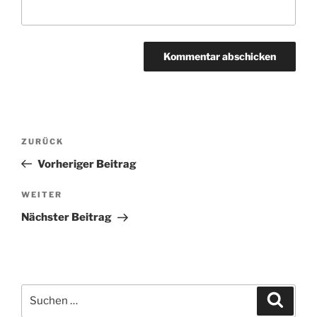
Beitragsnavigation
ZURÜCK
Vorheriger
Beitrag
Vorheriger Beitrag
WEITER
Nächster
Beitrag
Nächster Beitrag
Suchen
Suche
nach: