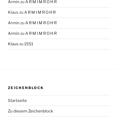
Armin
zu
A R M I M R O H R
Klaus
zu
A R M I M R O H R
Armin
zu
A R M I M R O H R
Armin
zu
A R M I M R O H R
Klaus
zu
1551
ZEICHENBLOCK
Startseite
Zu diesem Zeichenblock