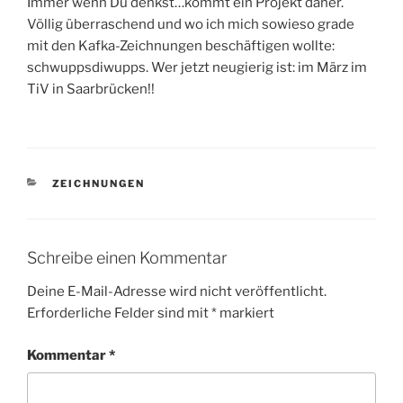
Immer wenn Du denkst…kommt ein Projekt daher.
Völlig überraschend und wo ich mich sowieso grade
mit den Kafka-Zeichnungen beschäftigen wollte:
schwuppsdiwupps. Wer jetzt neugierig ist: im März im
TiV in Saarbrücken!!
KATEGORIEN
ZEICHNUNGEN
Schreibe einen Kommentar
Deine E-Mail-Adresse wird nicht veröffentlicht.
Erforderliche Felder sind mit
*
markiert
Kommentar
*