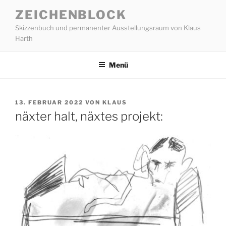
Zum
ZEICHENBLOCK
Inhalt
Skizzenbuch und permanenter Ausstellungsraum von Klaus
springen
Harth
Menü
VERÖFFENTLICHT
13. FEBRUAR 2022
VON
KLAUS
AM
näxter halt, näxtes projekt: