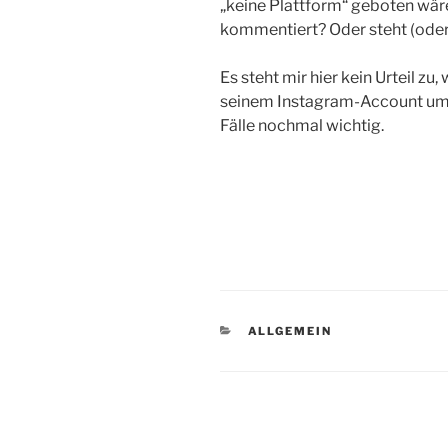
„keine Plattform“ geboten wä
kommentiert? Oder steht (oder
Es steht mir hier kein Urteil 
seinem Instagram-Account umge
Fälle nochmal wichtig.
KATEGORIEN
ALLGEMEIN