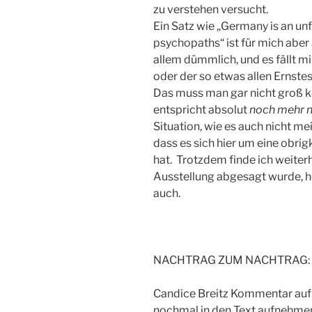
zu verstehen versucht.
Ein Satz wie „Germany is an unf
psychopaths“ ist für mich aber
allem dümmlich, und es fällt m
oder der so etwas allen Ernstes
Das muss man gar nicht groß 
entspricht absolut
noch mehr n
Situation, wie es auch nicht 
dass es sich hier um eine obr
hat. Trotzdem finde ich weiterh
Ausstellung abgesagt wurde, h
auch.
NACHTRAG ZUM NACHTRAG:
Candice Breitz Kommentar auf
nochmal in den Text aufnehmen