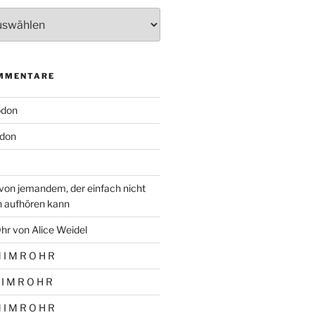
MMENTARE
odon
don
von jemandem, der einfach nicht
n aufhören kann
hr von Alice Weidel
 I M R O H R
 I M R O H R
 I M R O H R