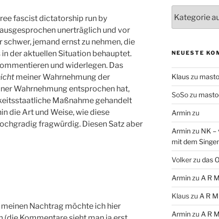
Themen
ree fascist dictatorship run by
 ausgesprochen unerträglich und vor
ir schwer, jemand ernst zu nehmen, die
 in der aktuellen Situation behauptet.
NEUESTE KO
kommentieren und widerlegen. Das
icht
meiner Wahrnehmung der
Klaus
zu
mast
meiner Wahrnehmung entsprochen hat,
SoSo
zu
masto
igkeitsstaatliche Maßnahme gehandelt
in die Art und Weise, wie diese
Armin
zu
ochgradig fragwürdig. Diesen Satz aber
Armin
zu
NK – 
mit dem Singe
Volker
zu
das O
Armin
zu
A R M
Klaus
zu
A R M
 meinen Nachtrag möchte ich hier
Armin
zu
A R M
 (die Kommentare sieht man ja erst,