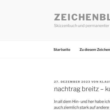
Zum
Inhalt
ZEICHENB
springen
Skizzenbuch und permanenter 
Startseite
Zu diesem Zeichen
VERÖFFENTLICHT
27. DEZEMBER 2023
VON
KLAU
AM
nachtrag breitz – k
In all dem Hin- und her habe ic
auch ziemlich stark auf ander