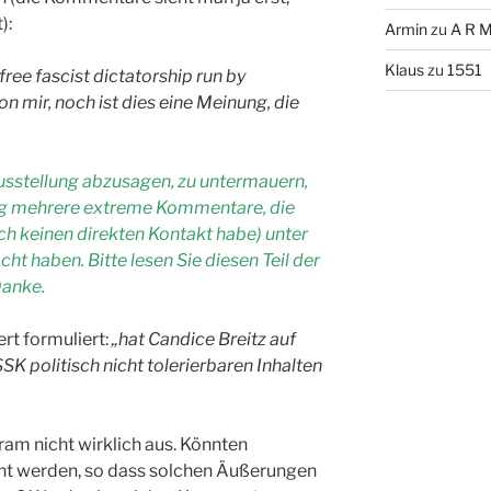
):
Armin
zu
A R M
Klaus
zu
1551
ree fascist dictatorship run by
mir, noch ist dies eine Meinung, die
sstellung abzusagen, zu untermauern,
ung mehrere extreme Kommentare, die
ich keinen direkten Kontakt habe) unter
 haben. Bitte lesen Sie diesen Teil der
Danke.
ert formuliert:
„hat Candice Breitz auf
SK politisch nicht tolerierbaren Inhalten
ram nicht wirklich aus. Könnten
t werden, so dass solchen Äußerungen