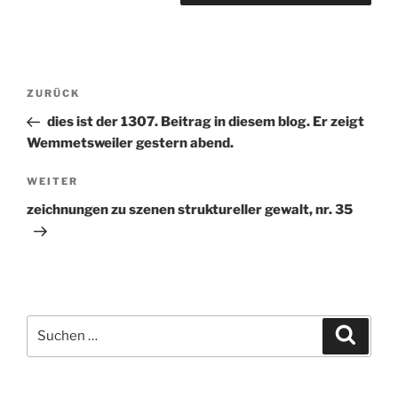
Beitragsnavigation
ZURÜCK
Vorheriger
Beitrag
dies ist der 1307. Beitrag in diesem blog. Er zeigt
Wemmetsweiler gestern abend.
WEITER
Nächster
Beitrag
zeichnungen zu szenen struktureller gewalt, nr. 35
Suchen
Suche
nach: