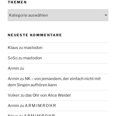
THEMEN
Themen
NEUESTE KOMMENTARE
Klaus
zu
mastodon
SoSo
zu
mastodon
Armin
zu
Armin
zu
NK – von jemandem, der einfach nicht mit
dem Singen aufhören kann
Volker
zu
das Ohr von Alice Weidel
Armin
zu
A R M I M R O H R