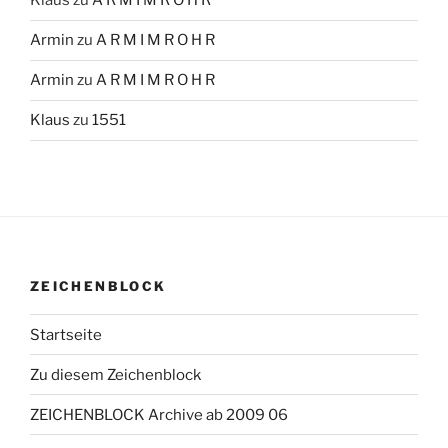
Klaus
zu
A R M I M R O H R
Armin
zu
A R M I M R O H R
Armin
zu
A R M I M R O H R
Klaus
zu
1551
ZEICHENBLOCK
Startseite
Zu diesem Zeichenblock
ZEICHENBLOCK Archive ab 2009 06