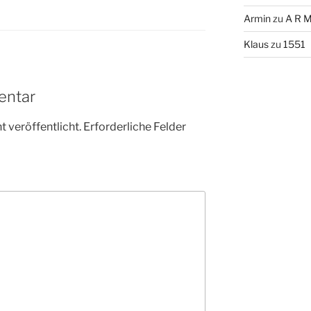
Armin
zu
A R M
Klaus
zu
1551
entar
 veröffentlicht.
Erforderliche Felder