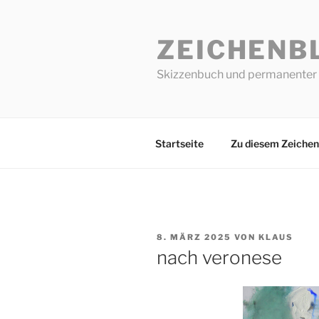
Zum
Inhalt
ZEICHENB
springen
Skizzenbuch und permanenter 
Startseite
Zu diesem Zeichen
VERÖFFENTLICHT
8. MÄRZ 2025
VON
KLAUS
AM
nach veronese