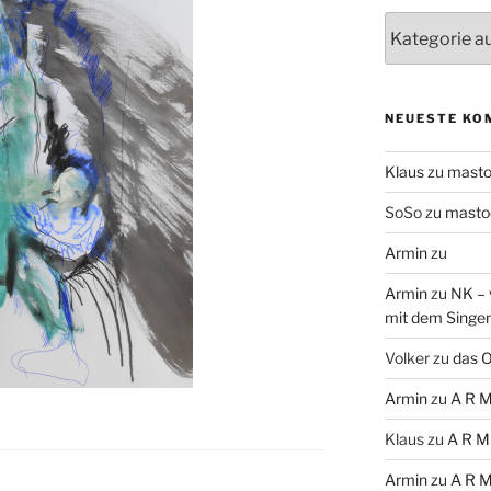
Themen
NEUESTE KO
Klaus
zu
mast
SoSo
zu
masto
Armin
zu
Armin
zu
NK – 
mit dem Singe
Volker
zu
das O
Armin
zu
A R M
Klaus
zu
A R M
Armin
zu
A R M