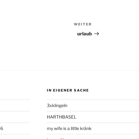
WEITER
Nächster
Beitrag
urlaub
IN EIGENER SACHE
3xklingeln
HARTHBASEL
06
my wife is a little kränk