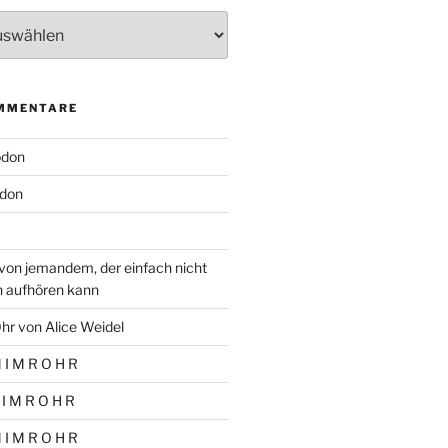
MMENTARE
odon
don
von jemandem, der einfach nicht
n aufhören kann
hr von Alice Weidel
 I M R O H R
 I M R O H R
 I M R O H R