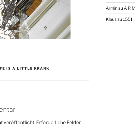
Armin
zu
A R M
Klaus
zu
1551
FE IS A LITTLE KRÄNK
entar
 veröffentlicht.
Erforderliche Felder