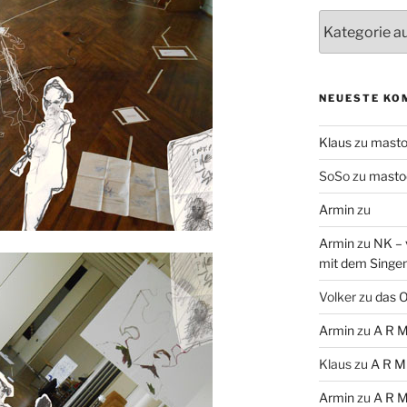
Themen
NEUESTE KO
Klaus
zu
mast
SoSo
zu
masto
Armin
zu
Armin
zu
NK – 
mit dem Singe
Volker
zu
das O
Armin
zu
A R M
Klaus
zu
A R M
Armin
zu
A R M