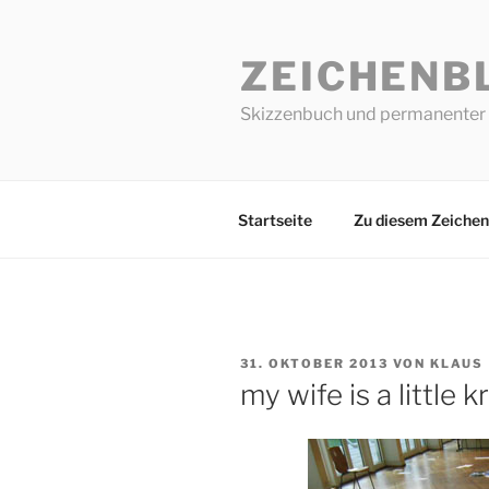
Zum
Inhalt
ZEICHENB
springen
Skizzenbuch und permanenter 
Startseite
Zu diesem Zeichen
VERÖFFENTLICHT
31. OKTOBER 2013
VON
KLAUS
AM
my wife is a little 