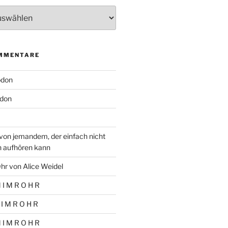
MMENTARE
odon
don
von jemandem, der einfach nicht
n aufhören kann
hr von Alice Weidel
 I M R O H R
 I M R O H R
 I M R O H R