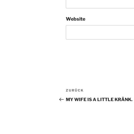
Website
Beitragsnavigation
ZURÜCK
Vorheriger
Beitrag
MY WIFE IS A LITTLE KRÄNK.