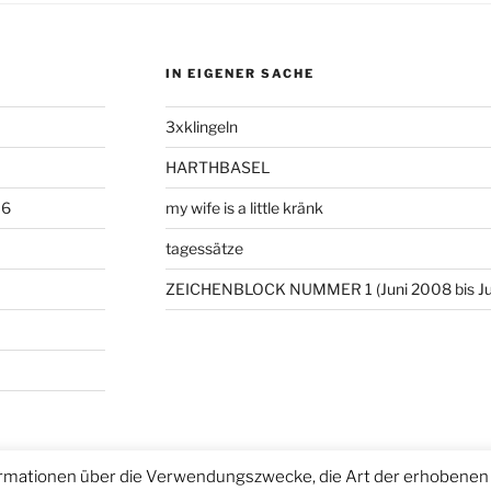
IN EIGENER SACHE
3xklingeln
HARTHBASEL
06
my wife is a little kränk
tagessätze
ZEICHENBLOCK NUMMER 1 (Juni 2008 bis Ju
rmationen über die Verwendungszwecke, die Art der erhobenen 
ntiert von WordPress