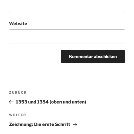
Website
Beitragsnavigation
ZURÜCK
Vorheriger
Beitrag
1353 und 1354 (oben und unten)
WEITER
Nächster
Beitrag
Zeichnung: Die erste Schrift