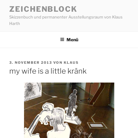
Zum
ZEICHENBLOCK
Inhalt
Skizzenbuch und permanenter Ausstellungsraum von Klaus
springen
Harth
Menü
VERÖFFENTLICHT
3. NOVEMBER 2013
VON
KLAUS
AM
my wife is a little kränk