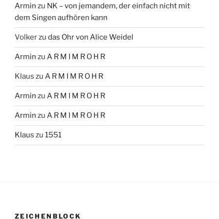
Armin
zu
NK – von jemandem, der einfach nicht mit
dem Singen aufhören kann
Volker
zu
das Ohr von Alice Weidel
Armin
zu
A R M I M R O H R
Klaus
zu
A R M I M R O H R
Armin
zu
A R M I M R O H R
Armin
zu
A R M I M R O H R
Klaus
zu
1551
ZEICHENBLOCK