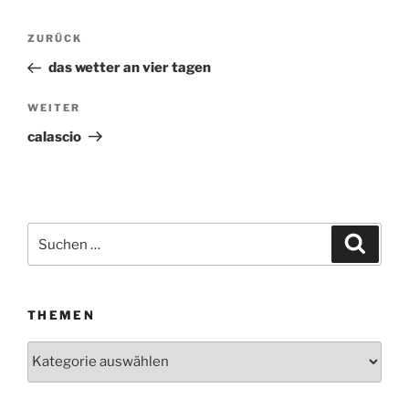
Beitragsnavigation
ZURÜCK
Vorheriger
Beitrag
das wetter an vier tagen
WEITER
Nächster
Beitrag
calascio
Suchen
Suche
nach:
THEMEN
Themen