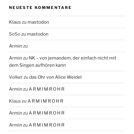
NEUESTE KOMMENTARE
Klaus
zu
mastodon
SoSo
zu
mastodon
Armin
zu
Armin
zu
NK – von jemandem, der einfach nicht mit
dem Singen aufhören kann
Volker
zu
das Ohr von Alice Weidel
Armin
zu
A R M I M R O H R
Klaus
zu
A R M I M R O H R
Armin
zu
A R M I M R O H R
Armin
zu
A R M I M R O H R