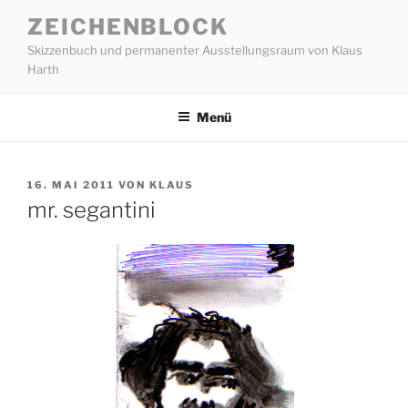
Zum
ZEICHENBLOCK
Inhalt
Skizzenbuch und permanenter Ausstellungsraum von Klaus
springen
Harth
Menü
VERÖFFENTLICHT
16. MAI 2011
VON
KLAUS
AM
mr. segantini