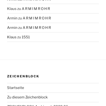
Klaus
zu
A R M I M R O H R
Armin
zu
A R M I M R O H R
Armin
zu
A R M I M R O H R
Klaus
zu
1551
ZEICHENBLOCK
Startseite
Zu diesem Zeichenblock