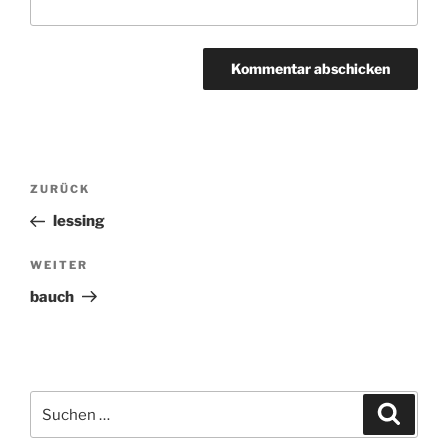
Beitragsnavigation
ZURÜCK
Vorheriger
Beitrag
lessing
WEITER
Nächster
Beitrag
bauch
Suchen
Suche
nach: