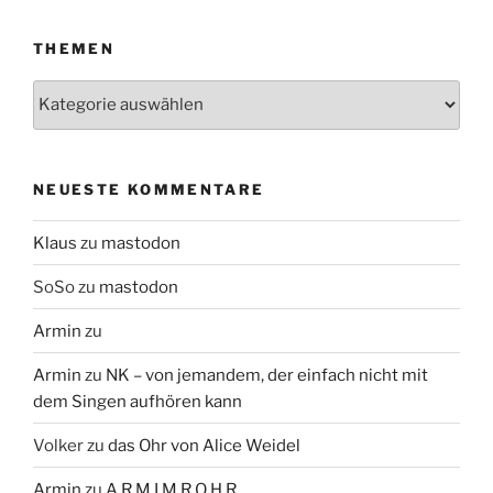
THEMEN
Themen
NEUESTE KOMMENTARE
Klaus
zu
mastodon
SoSo
zu
mastodon
Armin
zu
Armin
zu
NK – von jemandem, der einfach nicht mit
dem Singen aufhören kann
Volker
zu
das Ohr von Alice Weidel
Armin
zu
A R M I M R O H R