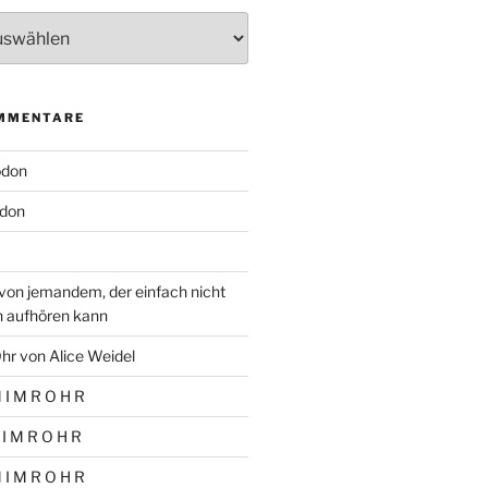
MMENTARE
odon
don
von jemandem, der einfach nicht
n aufhören kann
hr von Alice Weidel
 I M R O H R
 I M R O H R
 I M R O H R