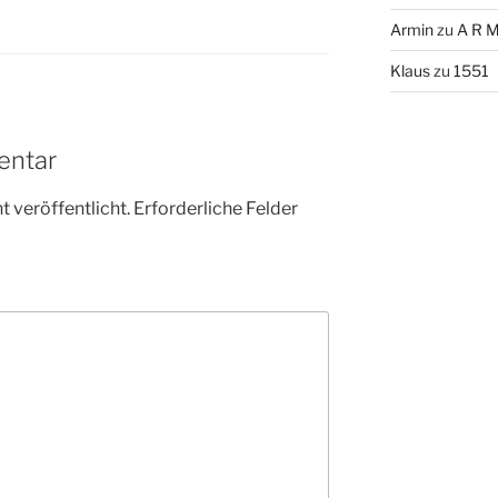
Armin
zu
A R M
Klaus
zu
1551
entar
 veröffentlicht.
Erforderliche Felder