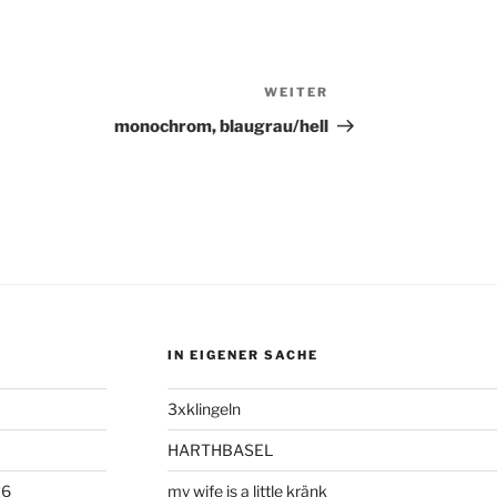
WEITER
Nächster
Beitrag
monochrom, blaugrau/hell
IN EIGENER SACHE
3xklingeln
HARTHBASEL
06
my wife is a little kränk