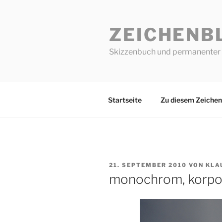
Zum
Inhalt
ZEICHENB
springen
Skizzenbuch und permanenter 
Startseite
Zu diesem Zeichen
VERÖFFENTLICHT
21. SEPTEMBER 2010
VON
KLA
AM
monochrom, korpor