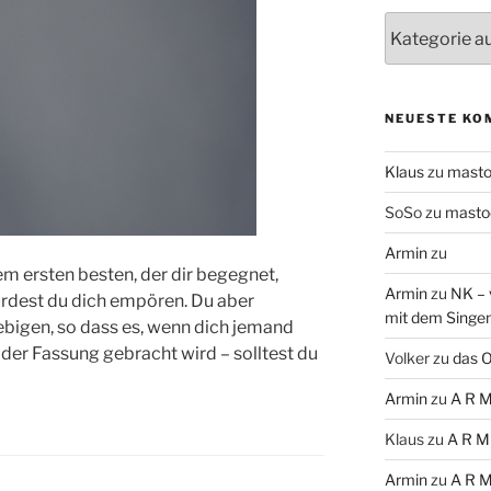
Themen
NEUESTE KO
Klaus
zu
mast
SoSo
zu
masto
Armin
zu
 ersten besten, der dir begegnet,
Armin
zu
NK – 
rdest du dich empören. Du aber
mit dem Singe
ebigen, so dass es, wenn dich jemand
der Fassung gebracht wird – solltest du
Volker
zu
das O
Armin
zu
A R M
Klaus
zu
A R M
Armin
zu
A R M