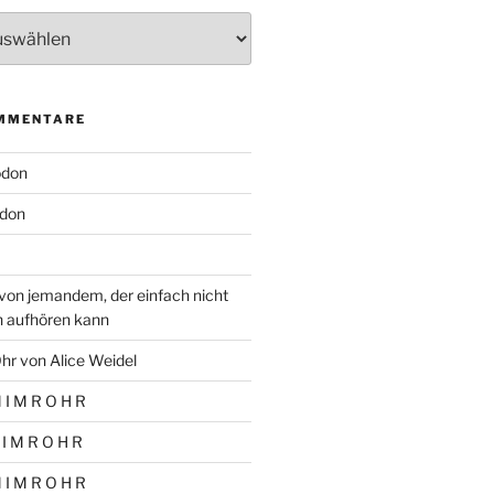
MMENTARE
odon
don
von jemandem, der einfach nicht
n aufhören kann
hr von Alice Weidel
 I M R O H R
 I M R O H R
 I M R O H R