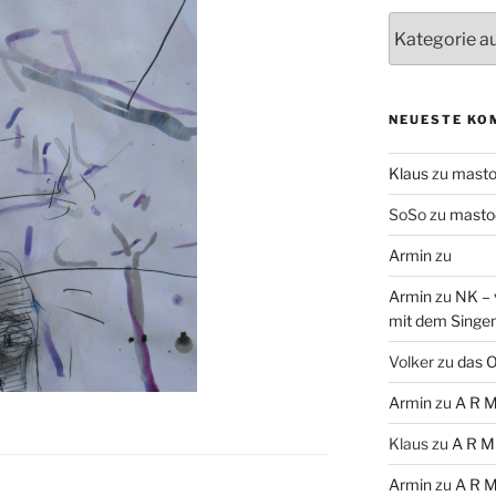
Themen
NEUESTE KO
Klaus
zu
mast
SoSo
zu
masto
Armin
zu
Armin
zu
NK – 
mit dem Singe
Volker
zu
das O
Armin
zu
A R M
Klaus
zu
A R M
Armin
zu
A R M