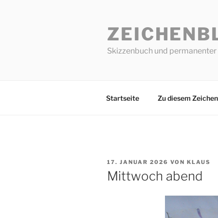
Zum
Inhalt
ZEICHENB
springen
Skizzenbuch und permanenter 
Startseite
Zu diesem Zeichen
VERÖFFENTLICHT
17. JANUAR 2026
VON
KLAUS
AM
Mittwoch abend