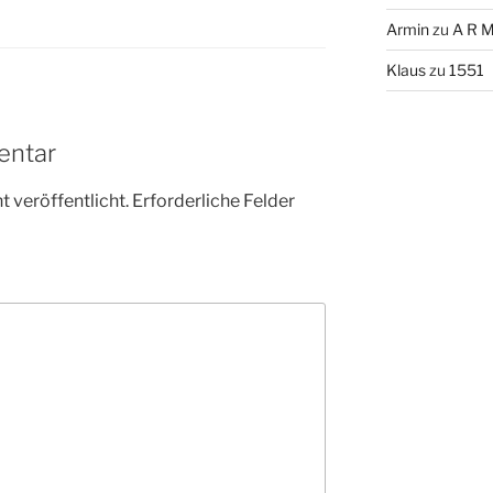
Armin
zu
A R M
Klaus
zu
1551
entar
 veröffentlicht.
Erforderliche Felder