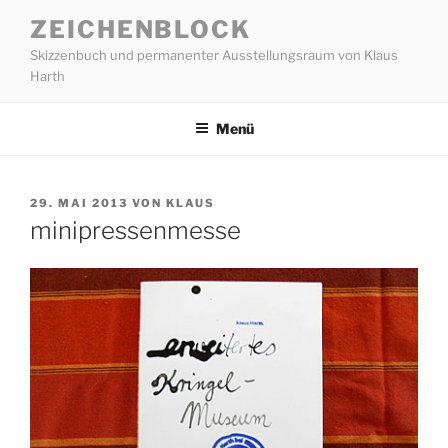
Zum
ZEICHENBLOCK
Inhalt
Skizzenbuch und permanenter Ausstellungsraum von Klaus
springen
Harth
Menü
VERÖFFENTLICHT
29. MAI 2013
VON
KLAUS
AM
minipressenmesse