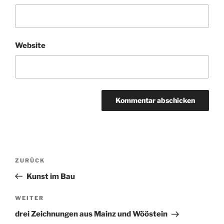
Website
Beitragsnavigation
ZURÜCK
Vorheriger
Beitrag
Kunst im Bau
WEITER
Nächster
Beitrag
drei Zeichnungen aus Mainz und Wööstein