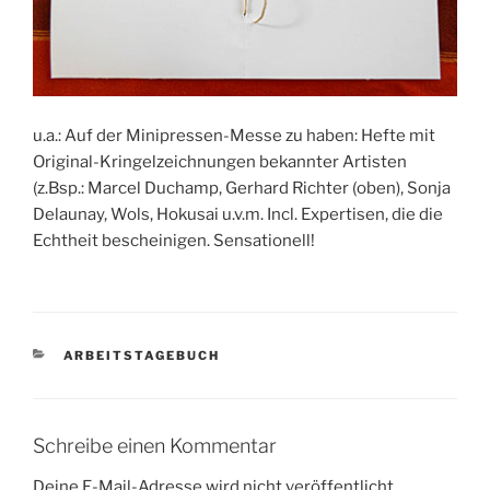
u.a.: Auf der Minipressen-Messe zu haben: Hefte mit
Original-Kringelzeichnungen bekannter Artisten
(z.Bsp.: Marcel Duchamp, Gerhard Richter (oben), Sonja
Delaunay, Wols, Hokusai u.v.m. Incl. Expertisen, die die
Echtheit bescheinigen. Sensationell!
KATEGORIEN
ARBEITSTAGEBUCH
Schreibe einen Kommentar
Deine E-Mail-Adresse wird nicht veröffentlicht.