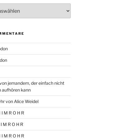
MMENTARE
odon
don
von jemandem, der einfach nicht
n aufhören kann
hr von Alice Weidel
 I M R O H R
 I M R O H R
 I M R O H R