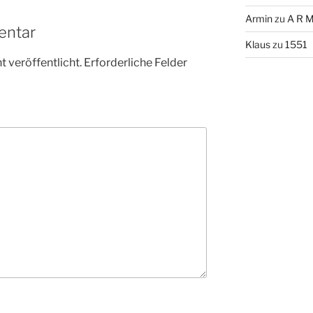
Armin
zu
A R M
entar
Klaus
zu
1551
 veröffentlicht.
Erforderliche Felder