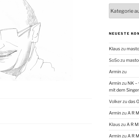
Themen
NEUESTE KO
Klaus
zu
mast
SoSo
zu
masto
Armin
zu
Armin
zu
NK – 
mit dem Singe
Volker
zu
das O
Armin
zu
A R M
Klaus
zu
A R M
Armin
zu
A R M