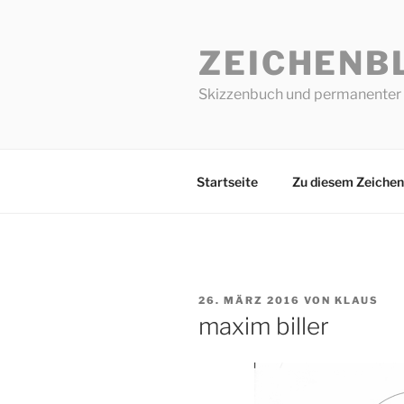
Zum
Inhalt
ZEICHENB
springen
Skizzenbuch und permanenter 
Startseite
Zu diesem Zeichen
VERÖFFENTLICHT
26. MÄRZ 2016
VON
KLAUS
AM
maxim biller