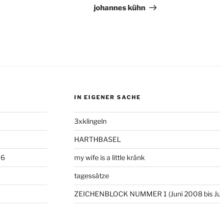
Beitrag
johannes kühn
IN EIGENER SACHE
3xklingeln
HARTHBASEL
06
my wife is a little kränk
tagessätze
ZEICHENBLOCK NUMMER 1 (Juni 2008 bis Ju