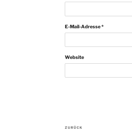
E-Mail-Adresse
*
Website
Beitragsnavigation
ZURÜCK
Vorheriger