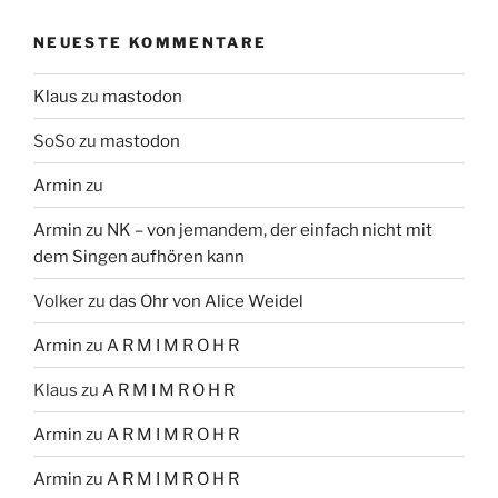
NEUESTE KOMMENTARE
Klaus
zu
mastodon
SoSo
zu
mastodon
Armin
zu
Armin
zu
NK – von jemandem, der einfach nicht mit
dem Singen aufhören kann
Volker
zu
das Ohr von Alice Weidel
Armin
zu
A R M I M R O H R
Klaus
zu
A R M I M R O H R
Armin
zu
A R M I M R O H R
Armin
zu
A R M I M R O H R