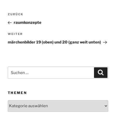
Beitragsnavigation
ZURÜCK
Vorheriger
Beitrag
raumkonzepte
WEITER
Nächster
Beitrag
märchenbilder 19 (oben) und 20 (ganz weit unten)
Suchen
Suche
nach:
THEMEN
Themen