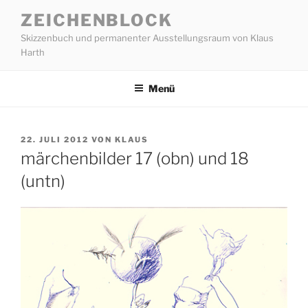
Zum
ZEICHENBLOCK
Inhalt
Skizzenbuch und permanenter Ausstellungsraum von Klaus
springen
Harth
Menü
VERÖFFENTLICHT
22. JULI 2012
VON
KLAUS
AM
märchenbilder 17 (obn) und 18
(untn)