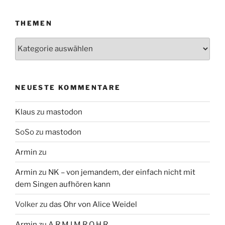
THEMEN
Themen
NEUESTE KOMMENTARE
Klaus
zu
mastodon
SoSo
zu
mastodon
Armin
zu
Armin
zu
NK – von jemandem, der einfach nicht mit
dem Singen aufhören kann
Volker
zu
das Ohr von Alice Weidel
Armin
zu
A R M I M R O H R