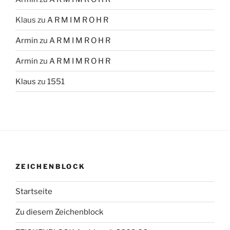
Klaus
zu
A R M I M R O H R
Armin
zu
A R M I M R O H R
Armin
zu
A R M I M R O H R
Klaus
zu
1551
ZEICHENBLOCK
Startseite
Zu diesem Zeichenblock