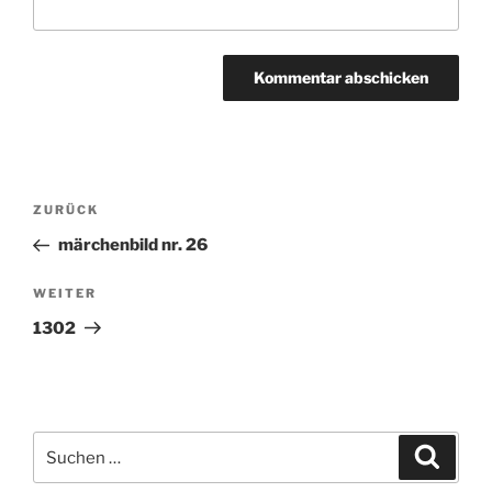
Beitragsnavigation
ZURÜCK
Vorheriger
Beitrag
märchenbild nr. 26
WEITER
Nächster
Beitrag
1302
Suchen
Suche
nach: