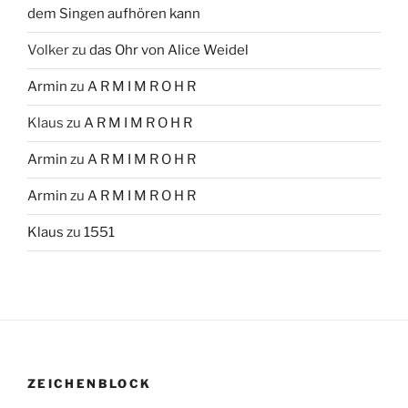
dem Singen aufhören kann
Volker
zu
das Ohr von Alice Weidel
Armin
zu
A R M I M R O H R
Klaus
zu
A R M I M R O H R
Armin
zu
A R M I M R O H R
Armin
zu
A R M I M R O H R
Klaus
zu
1551
ZEICHENBLOCK