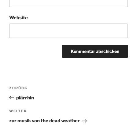
Website
Beitragsnavigation
ZURÜCK
Vorheriger
Beitrag
plärrhin
WEITER
Nächster
Beitrag
zur musik von the dead weather