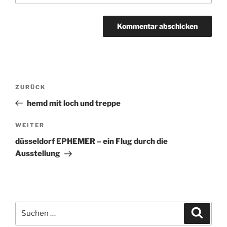
Beitragsnavigation
ZURÜCK
Vorheriger
Beitrag
hemd mit loch und treppe
WEITER
Nächster
Beitrag
düsseldorf EPHEMER – ein Flug durch die
Ausstellung
Suchen
Suche
nach: