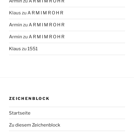
Armin
zu
A R M I M R O H R
Klaus
zu
A R M I M R O H R
Armin
zu
A R M I M R O H R
Armin
zu
A R M I M R O H R
Klaus
zu
1551
ZEICHENBLOCK
Startseite
Zu diesem Zeichenblock