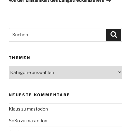
von der Einsamkeit des Langstreckenläufers
Suchen
Suche
nach:
THEMEN
Themen
NEUESTE KOMMENTARE
Klaus
zu
mastodon
SoSo
zu
mastodon