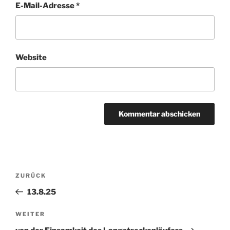
E-Mail-Adresse
*
Website
Beitragsnavigation
ZURÜCK
Vorheriger
Beitrag
13.8.25
WEITER
Nächster
Beitrag