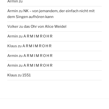
Armin
zu
Armin
zu
NK – von jemandem, der einfach nicht mit
dem Singen aufhören kann
Volker
zu
das Ohr von Alice Weidel
Armin
zu
A R M I M R O H R
Klaus
zu
A R M I M R O H R
Armin
zu
A R M I M R O H R
Armin
zu
A R M I M R O H R
Klaus
zu
1551