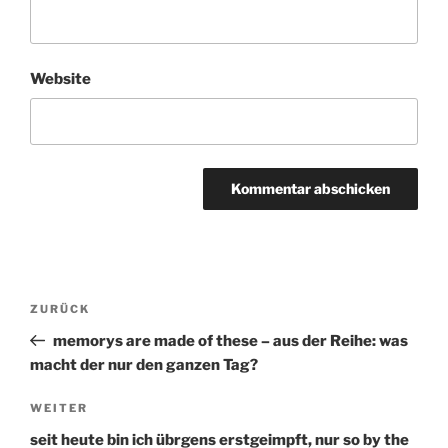
Website
Beitragsnavigation
ZURÜCK
Vorheriger
Beitrag
memorys are made of these – aus der Reihe: was
macht der nur den ganzen Tag?
WEITER
Nächster
Beitrag
seit heute bin ich übrgens erstgeimpft, nur so by the