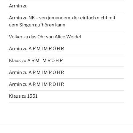
Armin
zu
Armin
zu
NK – von jemandem, der einfach nicht mit
dem Singen aufhören kann
Volker
zu
das Ohr von Alice Weidel
Armin
zu
A R M I M R O H R
Klaus
zu
A R M I M R O H R
Armin
zu
A R M I M R O H R
Armin
zu
A R M I M R O H R
Klaus
zu
1551