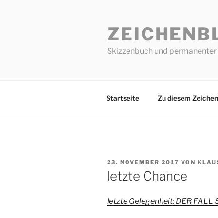
Zum
Inhalt
ZEICHENB
springen
Skizzenbuch und permanenter 
Startseite
Zu diesem Zeichen
VERÖFFENTLICHT
23. NOVEMBER 2017
VON
KLAU
AM
letzte Chance
letzte Gelegenheit:
DER FALL 