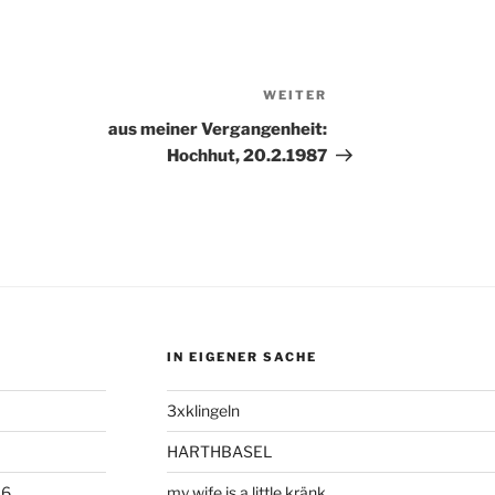
WEITER
Nächster
Beitrag
aus meiner Vergangenheit:
Hochhut, 20.2.1987
IN EIGENER SACHE
3xklingeln
HARTHBASEL
06
my wife is a little kränk