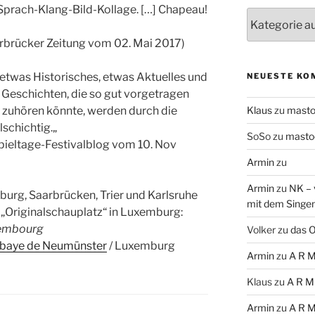
 Sprach-Klang-Bild-Kollage. […] Chapeau!
Themen
arbrücker Zeitung vom 02. Mai 2017)
 etwas Historisches, etwas Aktuelles und
NEUESTE KO
i Geschichten, die so gut vorgetragen
 zuhören könnte, werden durch die
Klaus
zu
mast
lschichtig.
„
SoSo
zu
masto
ieltage-Festivalblog vom 10. Nov
Armin
zu
Armin
zu
NK – 
urg, Saarbrücken, Trier und Karlsruhe
mit dem Singe
 „Originalschauplatz“ in Luxemburg:
xembourg
Volker
zu
das O
baye de Neumünster
/
Luxemburg
Armin
zu
A R M
Klaus
zu
A R M
Armin
zu
A R M