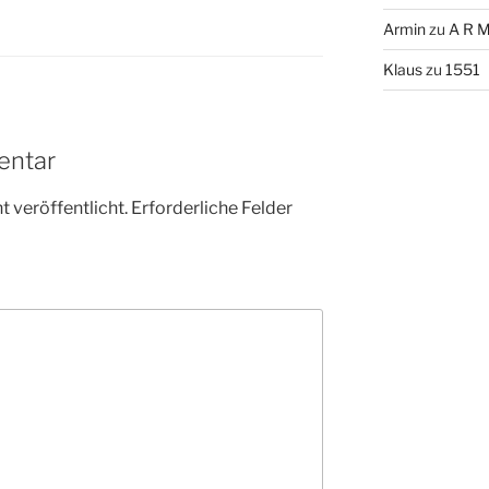
Armin
zu
A R M
Klaus
zu
1551
entar
 veröffentlicht.
Erforderliche Felder