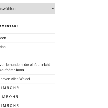
MMENTARE
odon
don
von jemandem, der einfach nicht
n aufhören kann
hr von Alice Weidel
 I M R O H R
 I M R O H R
 I M R O H R