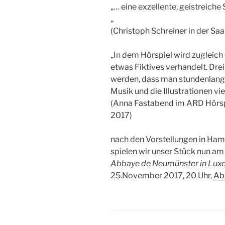
„
… eine exzellente, geistreiche
„
(Christoph Schreiner in der Sa
„
In dem Hörspiel wird zugleich
etwas Fiktives verhandelt. Dre
werden, dass man stundenlang
Musik und die Illustrationen vie
(Anna Fastabend im ARD Hörsp
2017)
nach den Vorstellungen in Hamb
spielen wir unser Stück nun am
Abbaye de Neumünster in Lu
25.November 2017, 20 Uhr,
Ab