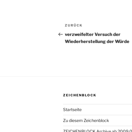
Beitragsnavigation
ZURÜCK
Vorheriger
Beitrag
verzweifelter Versuch der
Wiederherstellung der Würde
ZEICHENBLOCK
Startseite
Zu diesem Zeichenblock
ZEICHENBLOCK Archive ab 2009 