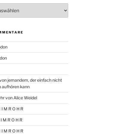
MMENTARE
odon
don
von jemandem, der einfach nicht
n aufhören kann
hr von Alice Weidel
 I M R O H R
 I M R O H R
 I M R O H R