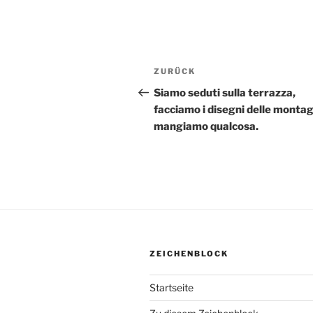
Beitragsnavigation
ZURÜCK
Vorheriger
Beitrag
Siamo seduti sulla terrazza,
facciamo i disegni delle monta
mangiamo qualcosa.
ZEICHENBLOCK
Startseite