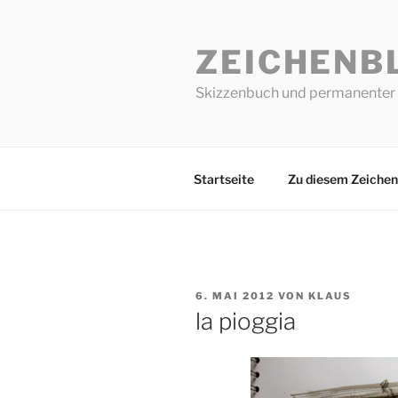
Zum
Inhalt
ZEICHENB
springen
Skizzenbuch und permanenter 
Startseite
Zu diesem Zeichen
VERÖFFENTLICHT
6. MAI 2012
VON
KLAUS
AM
la pioggia