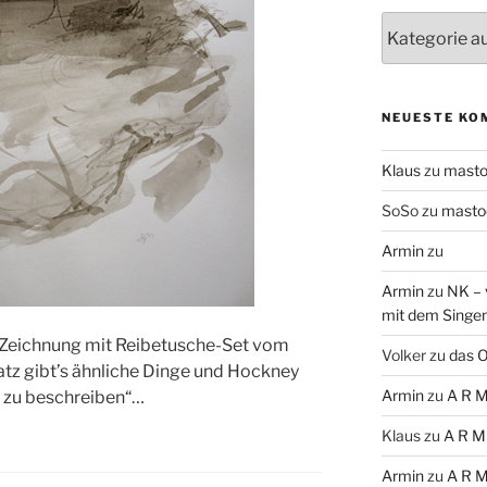
Themen
NEUESTE KO
Klaus
zu
mast
SoSo
zu
masto
Armin
zu
Armin
zu
NK – 
mit dem Singe
 Zeichnung mit Reibetusche-Set vom
Volker
zu
das O
atz gibt’s ähnliche Dinge und Hockney
Armin
zu
A R M
 zu beschreiben“…
Klaus
zu
A R M
Armin
zu
A R M