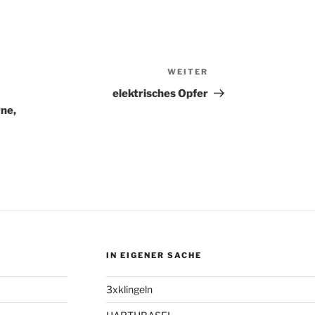
WEITER
Nächster
Beitrag
elektrisches Opfer
gne,
IN EIGENER SACHE
3xklingeln