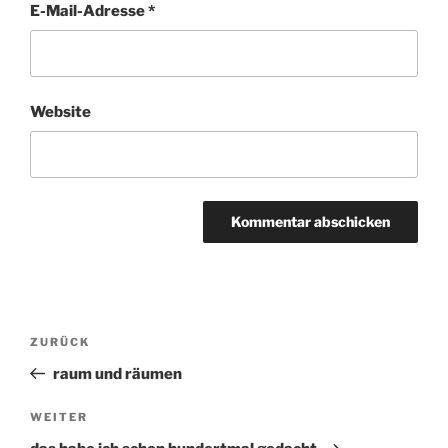
E-Mail-Adresse
*
Website
Beitragsnavigation
ZURÜCK
Vorheriger
Beitrag
raum und räumen
WEITER
Nächster
Beitrag