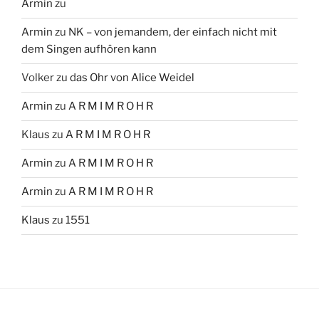
Armin
zu
Armin
zu
NK – von jemandem, der einfach nicht mit
dem Singen aufhören kann
Volker
zu
das Ohr von Alice Weidel
Armin
zu
A R M I M R O H R
Klaus
zu
A R M I M R O H R
Armin
zu
A R M I M R O H R
Armin
zu
A R M I M R O H R
Klaus
zu
1551