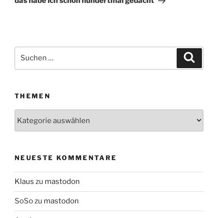
das habe ich schon hundertmal gedacht
Suchen
Suche
nach:
THEMEN
Themen
NEUESTE KOMMENTARE
Klaus
zu
mastodon
SoSo
zu
mastodon