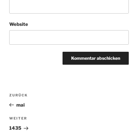
Website
Beitragsnavigation
ZURÜCK
Vorheriger
Beitrag
mai
WEITER
Nächster
Beitrag
1435