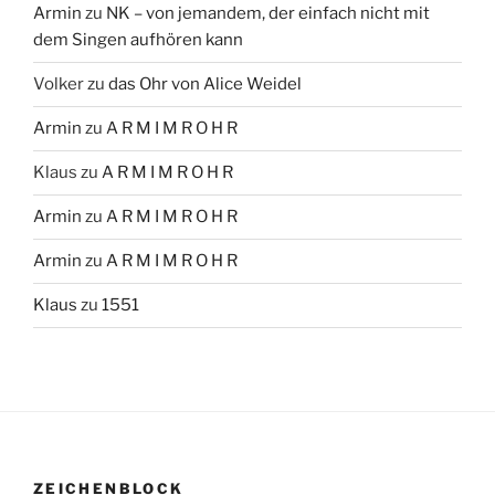
Armin
zu
NK – von jemandem, der einfach nicht mit
dem Singen aufhören kann
Volker
zu
das Ohr von Alice Weidel
Armin
zu
A R M I M R O H R
Klaus
zu
A R M I M R O H R
Armin
zu
A R M I M R O H R
Armin
zu
A R M I M R O H R
Klaus
zu
1551
ZEICHENBLOCK