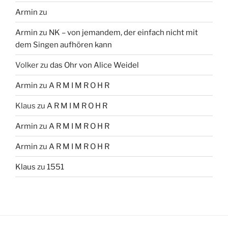
Armin
zu
Armin
zu
NK – von jemandem, der einfach nicht mit
dem Singen aufhören kann
Volker
zu
das Ohr von Alice Weidel
Armin
zu
A R M I M R O H R
Klaus
zu
A R M I M R O H R
Armin
zu
A R M I M R O H R
Armin
zu
A R M I M R O H R
Klaus
zu
1551