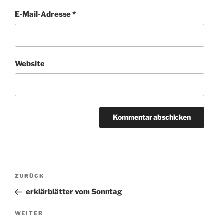
E-Mail-Adresse
*
Website
Beitragsnavigation
ZURÜCK
Vorheriger
Beitrag
erklärblätter vom Sonntag
WEITER
Nächster