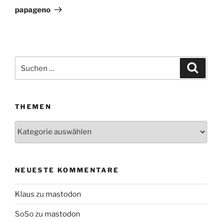
Beitrag
papageno
Suchen
Suche
nach:
THEMEN
Themen
NEUESTE KOMMENTARE
Klaus
zu
mastodon
SoSo
zu
mastodon