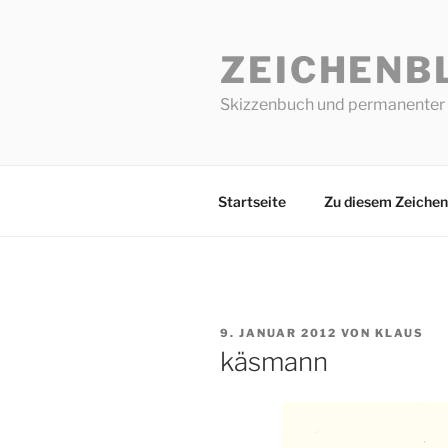
Zum
Inhalt
ZEICHENB
springen
Skizzenbuch und permanenter 
Startseite
Zu diesem Zeichen
VERÖFFENTLICHT
9. JANUAR 2012
VON
KLAUS
AM
käsmann