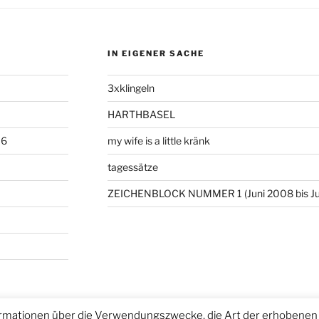
IN EIGENER SACHE
3xklingeln
HARTHBASEL
06
my wife is a little kränk
tagessätze
ZEICHENBLOCK NUMMER 1 (Juni 2008 bis Ju
rmationen über die Verwendungszwecke, die Art der erhobenen 