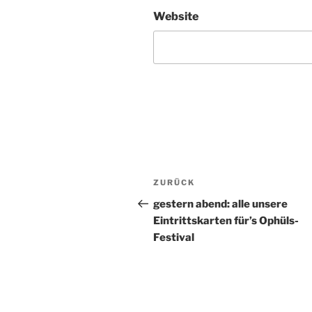
Website
Beitragsnavigation
ZURÜCK
Vorheriger
Beitrag
gestern abend: alle unsere
Eintrittskarten für’s Ophüls-
Festival