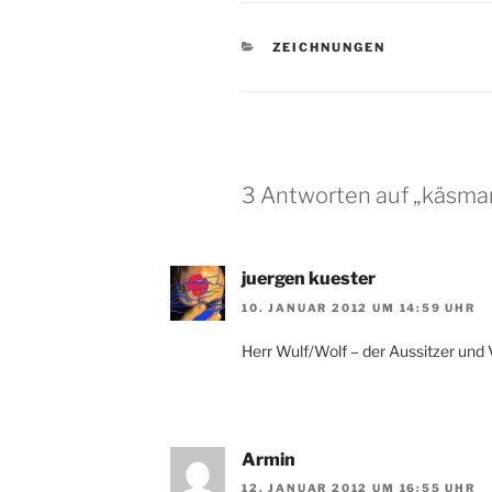
KATEGORIEN
ZEICHNUNGEN
3 Antworten auf „käsma
juergen kuester
10. JANUAR 2012 UM 14:59 UHR
Herr Wulf/Wolf – der Aussitzer un
Armin
12. JANUAR 2012 UM 16:55 UHR