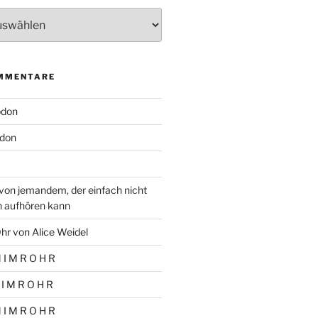
MMENTARE
odon
don
von jemandem, der einfach nicht
n aufhören kann
hr von Alice Weidel
 I M R O H R
 I M R O H R
 I M R O H R