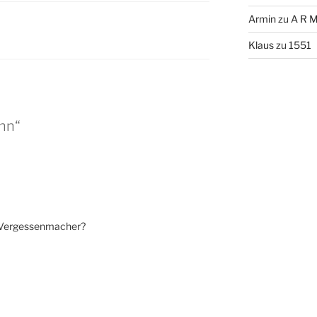
Armin
zu
A R M
Klaus
zu
1551
nn“
d Vergessenmacher?