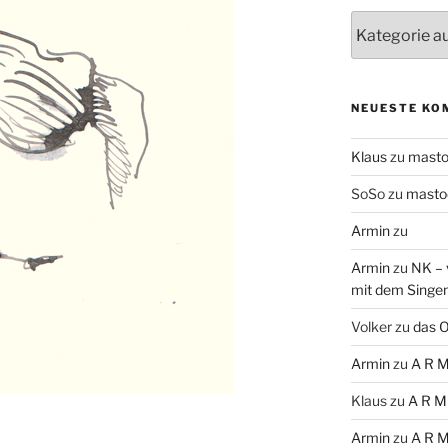
Themen
NEUESTE KO
Klaus
zu
mast
SoSo
zu
masto
Armin
zu
Armin
zu
NK – 
mit dem Singe
Volker
zu
das O
Armin
zu
A R M
Klaus
zu
A R M
Armin
zu
A R M