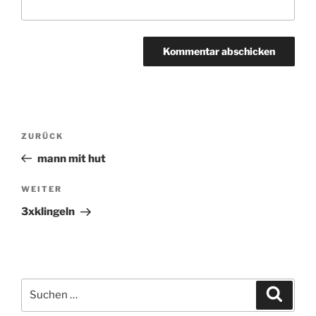
Beitragsnavigation
ZURÜCK
Vorheriger
Beitrag
mann mit hut
WEITER
Nächster
Beitrag
3xklingeln
Suchen
Suche
nach: