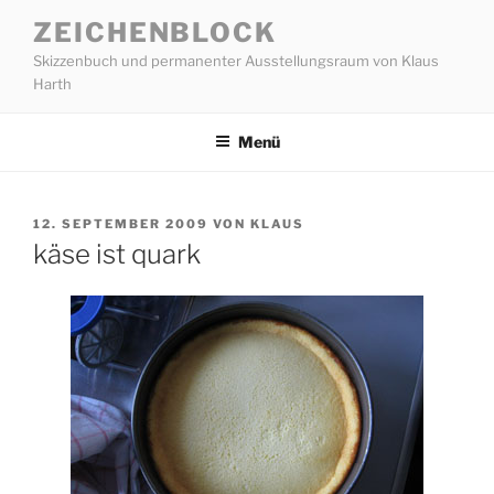
Zum
ZEICHENBLOCK
Inhalt
Skizzenbuch und permanenter Ausstellungsraum von Klaus
springen
Harth
Menü
VERÖFFENTLICHT
12. SEPTEMBER 2009
VON
KLAUS
AM
käse ist quark