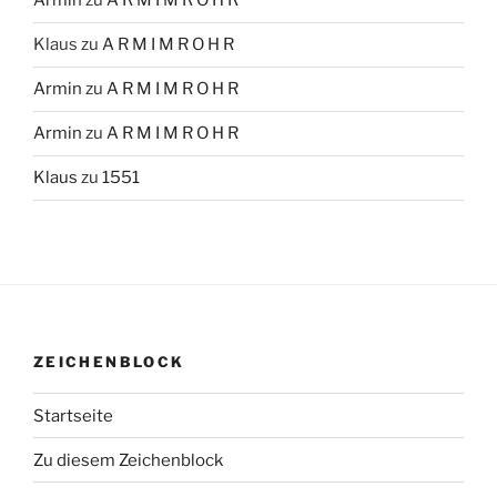
Armin
zu
A R M I M R O H R
Klaus
zu
A R M I M R O H R
Armin
zu
A R M I M R O H R
Armin
zu
A R M I M R O H R
Klaus
zu
1551
ZEICHENBLOCK
Startseite
Zu diesem Zeichenblock