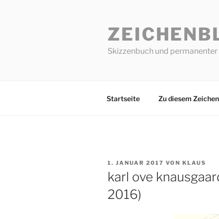
Zum
Inhalt
ZEICHENB
springen
Skizzenbuch und permanenter 
Startseite
Zu diesem Zeichen
VERÖFFENTLICHT
1. JANUAR 2017
VON
KLAUS
AM
karl ove knausgaar
2016)