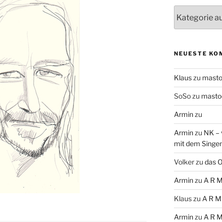
Themen
NEUESTE KO
Klaus
zu
mast
SoSo
zu
masto
Armin
zu
Armin
zu
NK – 
mit dem Singe
Volker
zu
das O
Armin
zu
A R M
Klaus
zu
A R M
Armin
zu
A R M