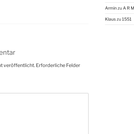
Armin
zu
A R M
Klaus
zu
1551
entar
 veröffentlicht.
Erforderliche Felder