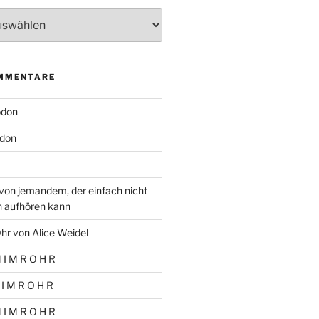
MMENTARE
odon
don
von jemandem, der einfach nicht
n aufhören kann
hr von Alice Weidel
 I M R O H R
 I M R O H R
 I M R O H R