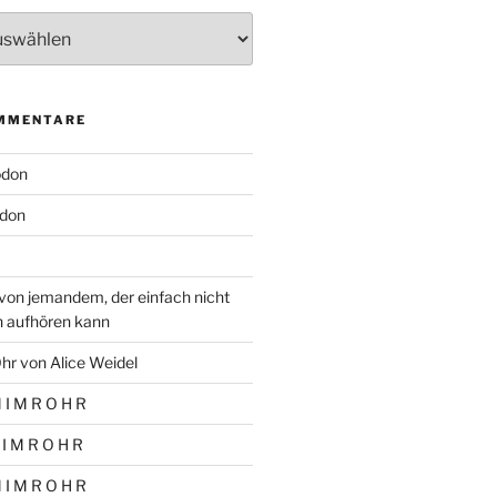
MMENTARE
odon
don
von jemandem, der einfach nicht
n aufhören kann
hr von Alice Weidel
 I M R O H R
 I M R O H R
 I M R O H R