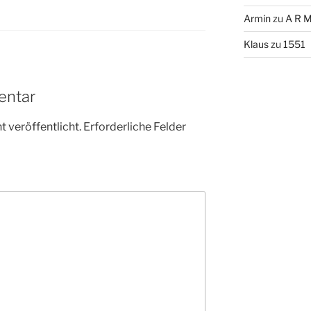
Armin
zu
A R M
Klaus
zu
1551
entar
 veröffentlicht.
Erforderliche Felder