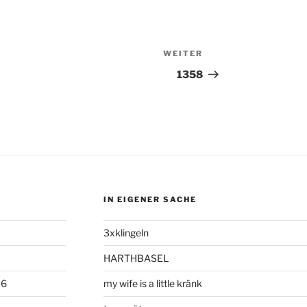
WEITER
Nächster
Beitrag
1358
IN EIGENER SACHE
3xklingeln
HARTHBASEL
06
my wife is a little kränk