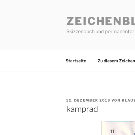
Zum
Inhalt
ZEICHENB
springen
Skizzenbuch und permanenter 
Startseite
Zu diesem Zeichen
VERÖFFENTLICHT
12. DEZEMBER 2013
VON
KLAU
AM
kamprad