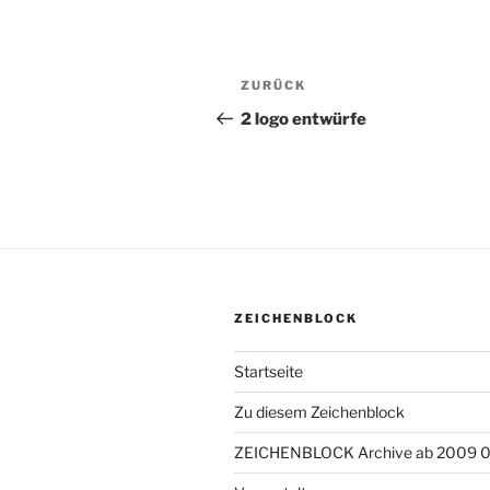
Beitragsnavigation
ZURÜCK
Vorheriger
Beitrag
2 logo entwürfe
ZEICHENBLOCK
Startseite
Zu diesem Zeichenblock
ZEICHENBLOCK Archive ab 2009 