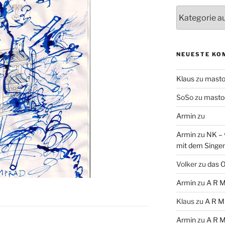
Themen
NEUESTE KO
Klaus
zu
mast
SoSo
zu
masto
Armin
zu
Armin
zu
NK – 
mit dem Singe
Volker
zu
das O
Armin
zu
A R M
Klaus
zu
A R M
Armin
zu
A R M