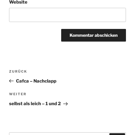
Website
Beitragsnavigation
ZURÜCK
Vorheriger
Beitrag
Cafca – Nachclapp
WEITER
Nächster
Beitrag
selbst als leich – 1 und 2