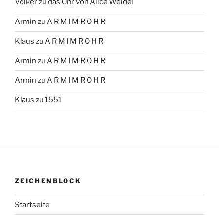
Volker
zu
das Ohr von Alice Weidel
Armin
zu
A R M I M R O H R
Klaus
zu
A R M I M R O H R
Armin
zu
A R M I M R O H R
Armin
zu
A R M I M R O H R
Klaus
zu
1551
ZEICHENBLOCK
Startseite