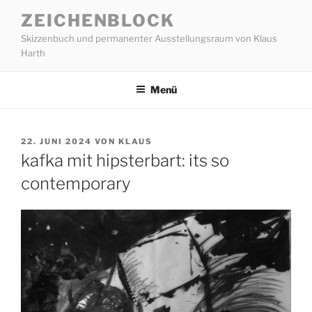
Zum
ZEICHENBLOCK
Inhalt
Skizzenbuch und permanenter Ausstellungsraum von Klaus
springen
Harth
Menü
VERÖFFENTLICHT
22. JUNI 2024
VON
KLAUS
AM
kafka mit hipsterbart: its so
contemporary