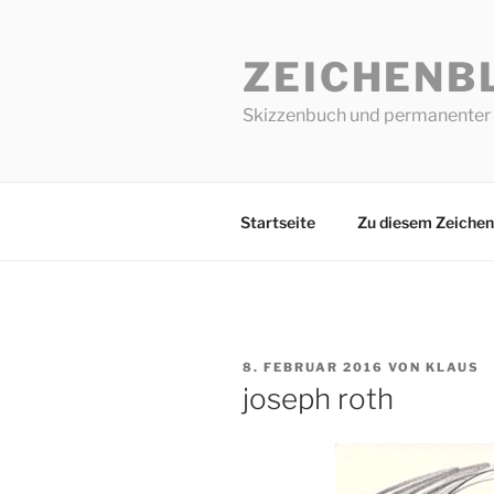
Zum
Inhalt
ZEICHENB
springen
Skizzenbuch und permanenter 
Startseite
Zu diesem Zeichen
VERÖFFENTLICHT
8. FEBRUAR 2016
VON
KLAUS
AM
joseph roth