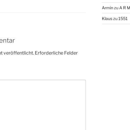
Armin
zu
A R M
Klaus
zu
1551
entar
 veröffentlicht.
Erforderliche Felder