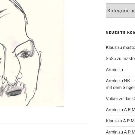
Themen
NEUESTE KO
Klaus
zu
mast
SoSo
zu
masto
Armin
zu
Armin
zu
NK – 
mit dem Singe
Volker
zu
das O
Armin
zu
A R M
Klaus
zu
A R M
Armin
zu
A R M