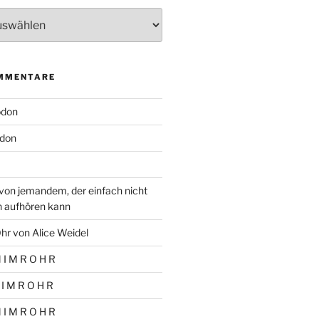
MMENTARE
odon
don
von jemandem, der einfach nicht
n aufhören kann
hr von Alice Weidel
 I M R O H R
 I M R O H R
 I M R O H R