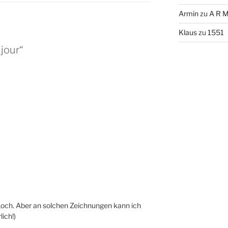
Armin
zu
A R M
Klaus
zu
1551
jour“
 Loch. Aber an solchen Zeichnungen kann ich
ich!)