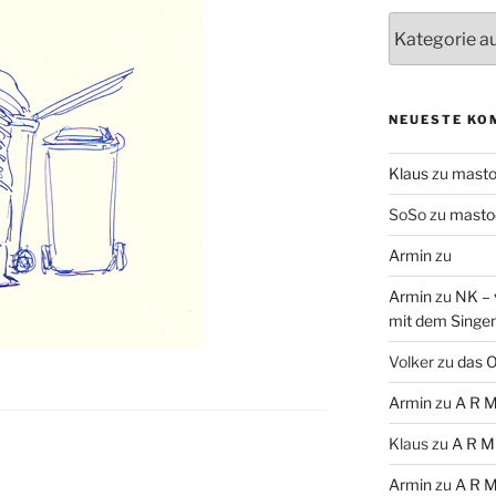
Themen
NEUESTE KO
Klaus
zu
mast
SoSo
zu
masto
Armin
zu
Armin
zu
NK – 
mit dem Singe
Volker
zu
das O
Armin
zu
A R M
Klaus
zu
A R M
Armin
zu
A R M