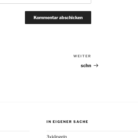
WEITER
Nächster
Beitrag
schn
IN EIGENER SACHE
3xklingeln