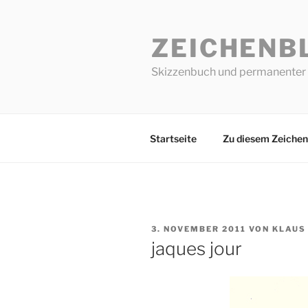
Zum
Inhalt
ZEICHENB
springen
Skizzenbuch und permanenter 
Startseite
Zu diesem Zeichen
VERÖFFENTLICHT
3. NOVEMBER 2011
VON
KLAUS
AM
jaques jour