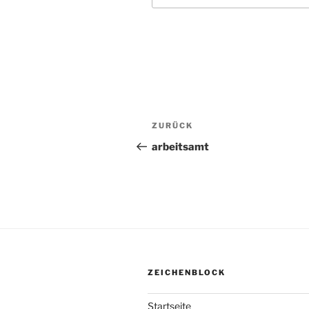
Beitragsnavigation
ZURÜCK
Vorheriger
Beitrag
arbeitsamt
ZEICHENBLOCK
Startseite