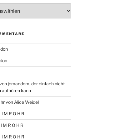
MMENTARE
odon
don
von jemandem, der einfach nicht
n aufhören kann
hr von Alice Weidel
 I M R O H R
 I M R O H R
 I M R O H R