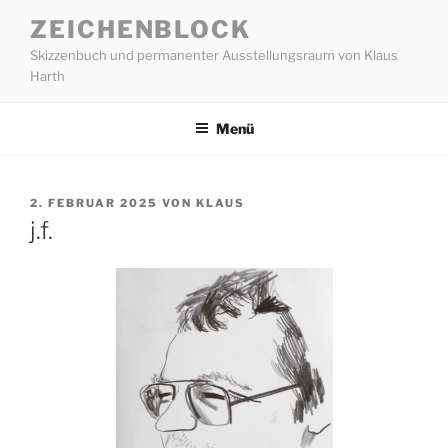
Zum
ZEICHENBLOCK
Inhalt
Skizzenbuch und permanenter Ausstellungsraum von Klaus
springen
Harth
Menü
VERÖFFENTLICHT
2. FEBRUAR 2025
VON
KLAUS
AM
j.f.