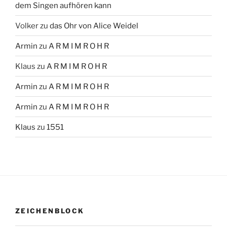
dem Singen aufhören kann
Volker
zu
das Ohr von Alice Weidel
Armin
zu
A R M I M R O H R
Klaus
zu
A R M I M R O H R
Armin
zu
A R M I M R O H R
Armin
zu
A R M I M R O H R
Klaus
zu
1551
ZEICHENBLOCK