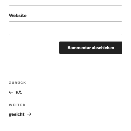
Website
Beitragsnavigation
ZURÜCK
Vorheriger
Beitrag
s.t.
WEITER
Nächster
Beitrag
gesicht