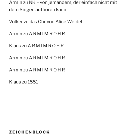
Armin
zu
NK – von jemandem, der einfach nicht mit
dem Singen aufhören kann
Volker
zu
das Ohr von Alice Weidel
Armin
zu
A R M I M R O H R
Klaus
zu
A R M I M R O H R
Armin
zu
A R M I M R O H R
Armin
zu
A R M I M R O H R
Klaus
zu
1551
ZEICHENBLOCK