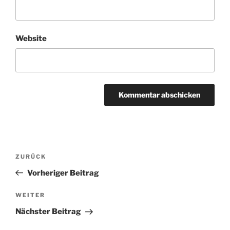
Website
Beitragsnavigation
ZURÜCK
Vorheriger
Beitrag
Vorheriger Beitrag
WEITER
Nächster
Beitrag
Nächster Beitrag