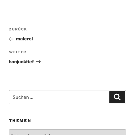
Beitragsnavigation
ZURÜCK
Vorheriger
Beitrag
malerei
WEITER
Nächster
Beitrag
konjunktief
Suchen
Suche
nach:
THEMEN
Themen