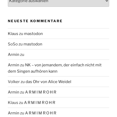
NEUESTE KOMMENTARE
Klaus
zu
mastodon
SoSo
zu
mastodon
Armin
zu
Armin
zu
NK – von jemandem, der einfach nicht mit
dem Singen aufhören kann
Volker
zu
das Ohr von Alice Weidel
Armin
zu
A R M I M R O H R
Klaus
zu
A R M I M R O H R
Armin
zu
A R M I M R O H R