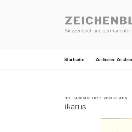
Zum
Inhalt
ZEICHENB
springen
Skizzenbuch und permanenter 
Startseite
Zu diesem Zeichen
VERÖFFENTLICHT
30. JANUAR 2015
VON
KLAUS
AM
ikarus