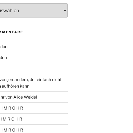
MMENTARE
odon
don
von jemandem, der einfach nicht
n aufhören kann
hr von Alice Weidel
 I M R O H R
 I M R O H R
 I M R O H R