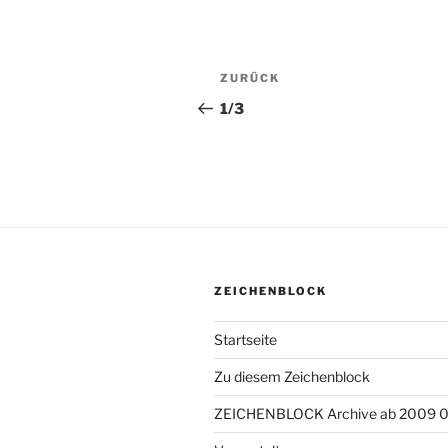
Beitragsnavigation
ZURÜCK
Vorheriger
Beitrag
1/3
ZEICHENBLOCK
Startseite
Zu diesem Zeichenblock
ZEICHENBLOCK Archive ab 2009 