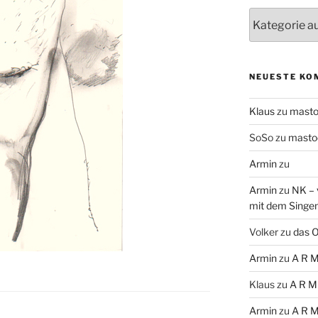
Themen
NEUESTE KO
Klaus
zu
mast
SoSo
zu
masto
Armin
zu
Armin
zu
NK – 
mit dem Singe
Volker
zu
das O
Armin
zu
A R M
Klaus
zu
A R M
Armin
zu
A R M