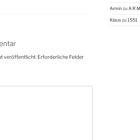
Armin
zu
A R M
Klaus
zu
1551
entar
 veröffentlicht.
Erforderliche Felder