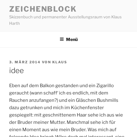
Zum
ZEICHENBLOCK
Inhalt
Skizzenbuch und permanenter Ausstellungsraum von Klaus
springen
Harth
Menü
VERÖFFENTLICHT
3. MÄRZ 2014
VON
KLAUS
AM
idee
Eben auf dem Balkon gestanden und ein Zigarillo
geraucht (wann schaff‘ ich es endlich, mit dem
Rauchen anzufangen?) und ein Gläschen Bushmills
dazu getrunken und mich im Küchenfenster
gespiegelt: mit geschnittenem Haar sehe ich aus wie
der Bruder meiner Mutter. Manchmal sehe ich für
einen Moment aus wie mein Bruder. Was mich auf