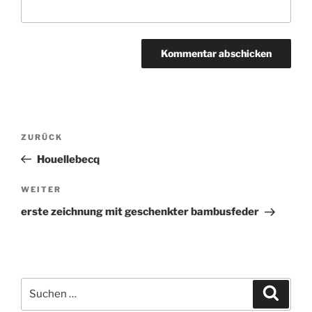
Beitragsnavigation
ZURÜCK
Vorheriger
Beitrag
Houellebecq
WEITER
Nächster
Beitrag
erste zeichnung mit geschenkter bambusfeder
Suchen
Suche
nach: