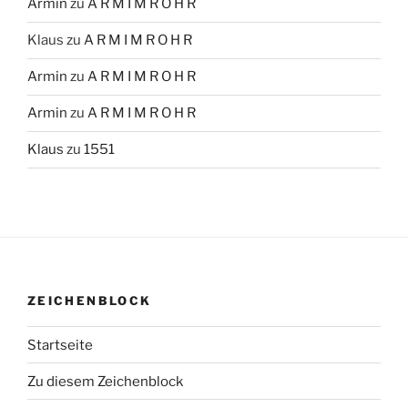
Armin
zu
A R M I M R O H R
Klaus
zu
A R M I M R O H R
Armin
zu
A R M I M R O H R
Armin
zu
A R M I M R O H R
Klaus
zu
1551
ZEICHENBLOCK
Startseite
Zu diesem Zeichenblock