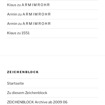
Klaus
zu
A R M I M R O H R
Armin
zu
A R M I M R O H R
Armin
zu
A R M I M R O H R
Klaus
zu
1551
ZEICHENBLOCK
Startseite
Zu diesem Zeichenblock
ZEICHENBLOCK Archive ab 2009 06