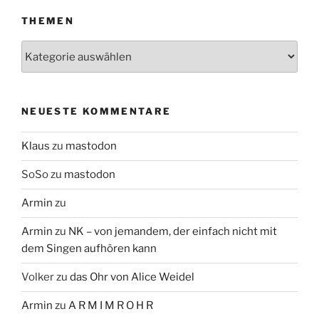
THEMEN
Themen
NEUESTE KOMMENTARE
Klaus
zu
mastodon
SoSo
zu
mastodon
Armin
zu
Armin
zu
NK – von jemandem, der einfach nicht mit
dem Singen aufhören kann
Volker
zu
das Ohr von Alice Weidel
Armin
zu
A R M I M R O H R