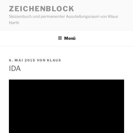
Zum
ZEICHENBLOCK
Inhalt
Skizzenbuch und permanenter Ausstellungsraum von Klaus
springen
Harth
Menü
VERÖFFENTLICHT
6. MAI 2015
VON
KLAUS
AM
IDA