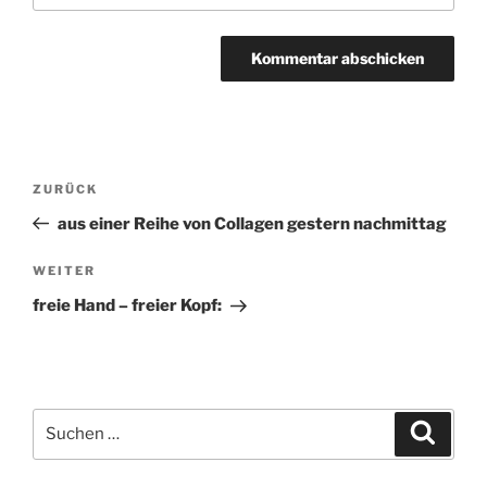
Beitragsnavigation
ZURÜCK
Vorheriger
Beitrag
aus einer Reihe von Collagen gestern nachmittag
WEITER
Nächster
Beitrag
freie Hand – freier Kopf:
Suchen
Suche
nach: