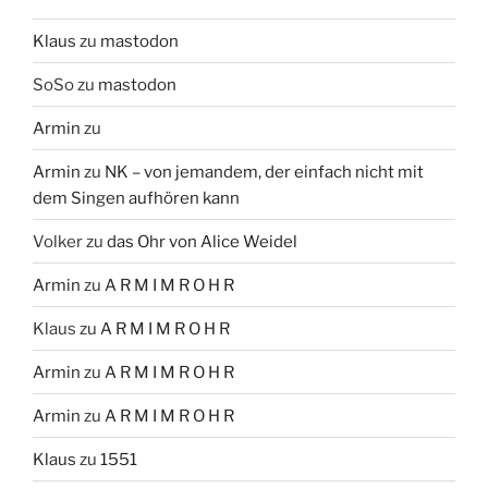
Klaus
zu
mastodon
SoSo
zu
mastodon
Armin
zu
Armin
zu
NK – von jemandem, der einfach nicht mit
dem Singen aufhören kann
Volker
zu
das Ohr von Alice Weidel
Armin
zu
A R M I M R O H R
Klaus
zu
A R M I M R O H R
Armin
zu
A R M I M R O H R
Armin
zu
A R M I M R O H R
Klaus
zu
1551