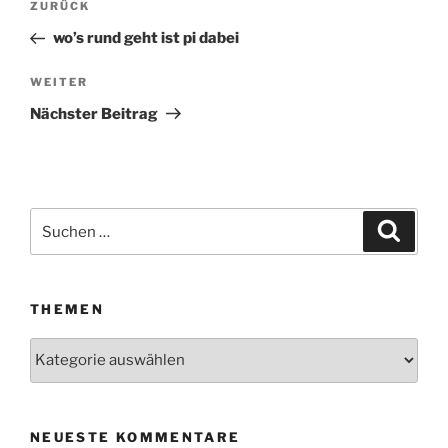
ZURÜCK
Vorheriger
Beitrag
wo’s rund geht ist pi dabei
WEITER
Nächster
Beitrag
Nächster Beitrag
Suchen
Suche
nach:
THEMEN
Themen
NEUESTE KOMMENTARE