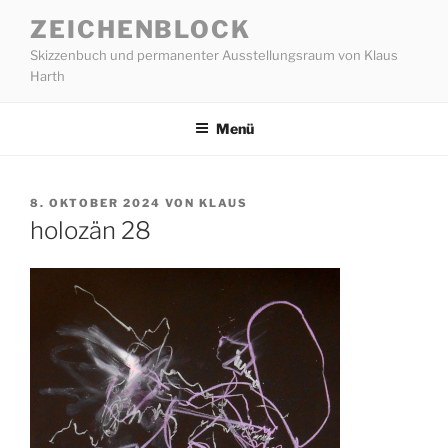
Zum
ZEICHENBLOCK
Inhalt
Skizzenbuch und permanenter Ausstellungsraum von Klaus
springen
Harth
Menü
VERÖFFENTLICHT
8. OKTOBER 2024
VON
KLAUS
AM
holozän 28