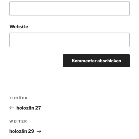
Website
Beitragsnavigation
ZURÜCK
Vorheriger
Beitrag
holozän 27
WEITER
Nächster
Beitrag
holozän 29