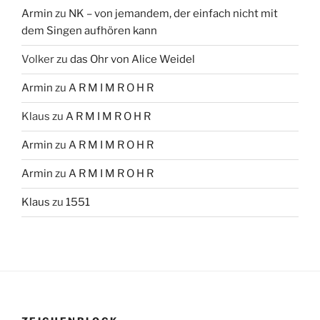
Armin
zu
NK – von jemandem, der einfach nicht mit
dem Singen aufhören kann
Volker
zu
das Ohr von Alice Weidel
Armin
zu
A R M I M R O H R
Klaus
zu
A R M I M R O H R
Armin
zu
A R M I M R O H R
Armin
zu
A R M I M R O H R
Klaus
zu
1551