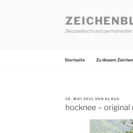
Zum
Inhalt
ZEICHENB
springen
Skizzenbuch und permanenter 
Startseite
Zu diesem Zeichen
VERÖFFENTLICHT
18. MAI 2011
VON
KLAUS
AM
hocknee – original 