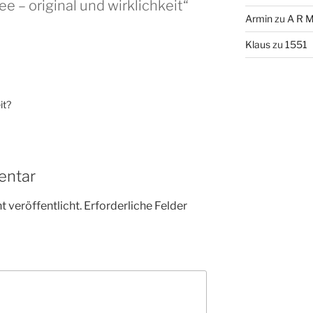
e – original und wirklichkeit“
Armin
zu
A R M
Klaus
zu
1551
it?
entar
 veröffentlicht.
Erforderliche Felder