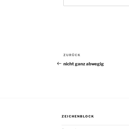
Beitragsnavigation
ZURÜCK
Vorheriger
Beitrag
nicht ganz abwegig
ZEICHENBLOCK