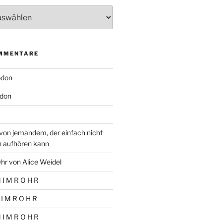
MMENTARE
odon
don
von jemandem, der einfach nicht
n aufhören kann
hr von Alice Weidel
 I M R O H R
 I M R O H R
 I M R O H R