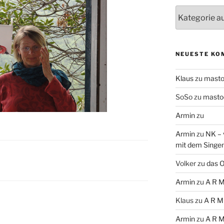
Themen
NEUESTE KO
Klaus
zu
mast
SoSo
zu
masto
Armin
zu
Armin
zu
NK – 
mit dem Singe
Volker
zu
das O
Armin
zu
A R M
Klaus
zu
A R M
Armin
zu
A R M