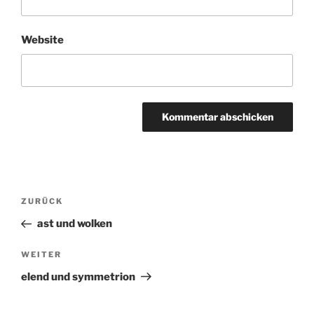
Website
Beitragsnavigation
ZURÜCK
Vorheriger
Beitrag
ast und wolken
WEITER
Nächster
Beitrag
elend und symmetrion