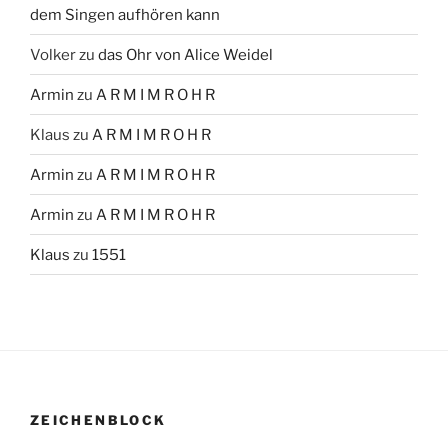
dem Singen aufhören kann
Volker
zu
das Ohr von Alice Weidel
Armin
zu
A R M I M R O H R
Klaus
zu
A R M I M R O H R
Armin
zu
A R M I M R O H R
Armin
zu
A R M I M R O H R
Klaus
zu
1551
ZEICHENBLOCK