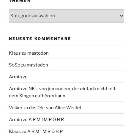
THEMEN
Themen
NEUESTE KOMMENTARE
Klaus
zu
mastodon
SoSo
zu
mastodon
Armin
zu
Armin
zu
NK – von jemandem, der einfach nicht mit
dem Singen aufhören kann
Volker
zu
das Ohr von Alice Weidel
Armin
zu
A R M I M R O H R
Klaus
zu
A R M I M R O H R