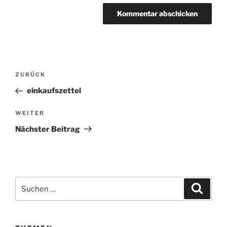
Beitragsnavigation
ZURÜCK
Vorheriger
Beitrag
einkaufszettel
WEITER
Nächster
Beitrag
Nächster Beitrag
Suchen
Suche
nach: