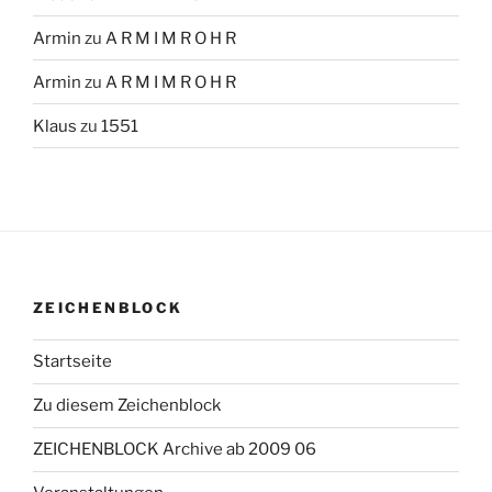
Armin
zu
A R M I M R O H R
Armin
zu
A R M I M R O H R
Klaus
zu
1551
ZEICHENBLOCK
Startseite
Zu diesem Zeichenblock
ZEICHENBLOCK Archive ab 2009 06