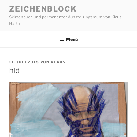
Zum
ZEICHENBLOCK
Inhalt
Skizzenbuch und permanenter Ausstellungsraum von Klaus
springen
Harth
Menü
VERÖFFENTLICHT
11. JULI 2015
VON
KLAUS
AM
hld