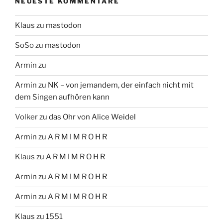
NEUESTE KOMMENTARE
Klaus
zu
mastodon
SoSo
zu
mastodon
Armin
zu
Armin
zu
NK – von jemandem, der einfach nicht mit
dem Singen aufhören kann
Volker
zu
das Ohr von Alice Weidel
Armin
zu
A R M I M R O H R
Klaus
zu
A R M I M R O H R
Armin
zu
A R M I M R O H R
Armin
zu
A R M I M R O H R
Klaus
zu
1551