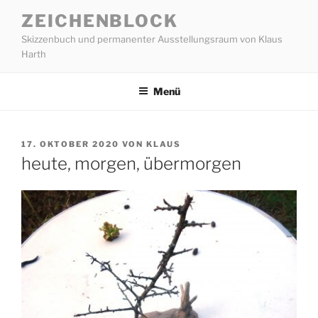
Zum
ZEICHENBLOCK
Inhalt
Skizzenbuch und permanenter Ausstellungsraum von Klaus
springen
Harth
Menü
VERÖFFENTLICHT
17. OKTOBER 2020
VON
KLAUS
AM
heute, morgen, übermorgen