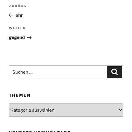
Beitragsnavigation
ZURÜCK
Vorheriger
Beitrag
ohr
WEITER
Nächster
Beitrag
gegend
Suchen
Suche
nach:
THEMEN
Themen