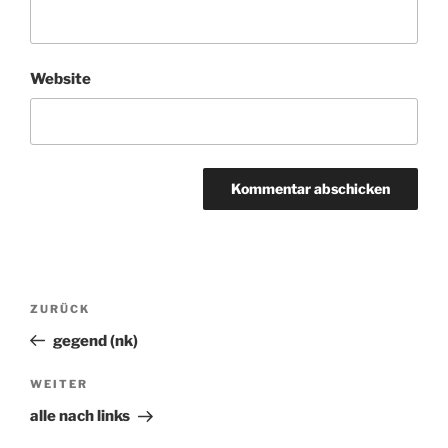
Website
Beitragsnavigation
ZURÜCK
Vorheriger
Beitrag
gegend (nk)
WEITER
Nächster
Beitrag
alle nach links