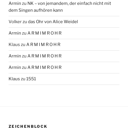
Armin
zu
NK – von jemandem, der einfach nicht mit
dem Singen aufhören kann
Volker
zu
das Ohr von Alice Weidel
Armin
zu
A R M I M R O H R
Klaus
zu
A R M I M R O H R
Armin
zu
A R M I M R O H R
Armin
zu
A R M I M R O H R
Klaus
zu
1551
ZEICHENBLOCK