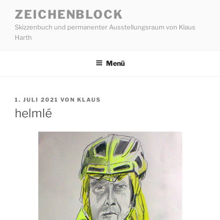
Zum
ZEICHENBLOCK
Inhalt
Skizzenbuch und permanenter Ausstellungsraum von Klaus
springen
Harth
Menü
VERÖFFENTLICHT
1. JULI 2021
VON
KLAUS
AM
helmlé