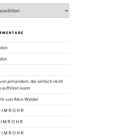
MMENTARE
odon
don
von jemandem, der einfach nicht
n aufhören kann
hr von Alice Weidel
 I M R O H R
 I M R O H R
 I M R O H R