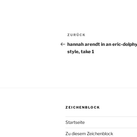
Beitragsnavigation
ZURÜCK
Vorheriger
Beitrag
hannah arendt in an eric-dolph
style, take 1
ZEICHENBLOCK
Startseite
Zu diesem Zeichenblock