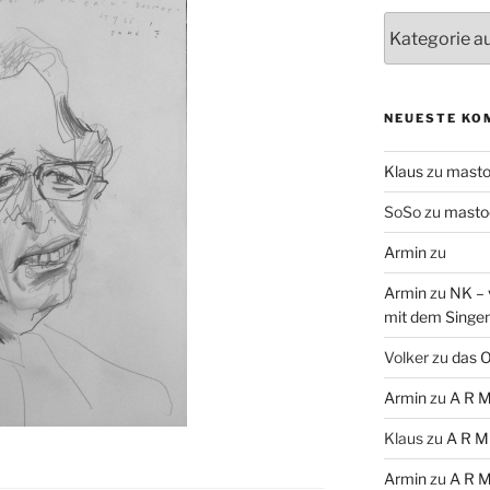
Themen
NEUESTE KO
Klaus
zu
mast
SoSo
zu
masto
Armin
zu
Armin
zu
NK – 
mit dem Singe
Volker
zu
das O
Armin
zu
A R M
Klaus
zu
A R M
Armin
zu
A R M