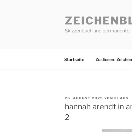
Zum
Inhalt
ZEICHENB
springen
Skizzenbuch und permanenter 
Startseite
Zu diesem Zeichen
VERÖFFENTLICHT
26. AUGUST 2025
VON
KLAUS
AM
hannah arendt in an
2