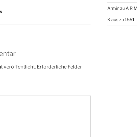
Armin
zu
A R M
EN
Klaus
zu
1551
entar
 veröffentlicht.
Erforderliche Felder