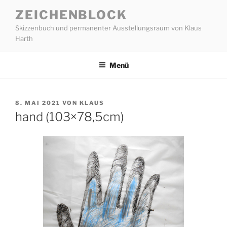
Zum
ZEICHENBLOCK
Inhalt
Skizzenbuch und permanenter Ausstellungsraum von Klaus
springen
Harth
Menü
VERÖFFENTLICHT
8. MAI 2021
VON
KLAUS
AM
hand (103×78,5cm)