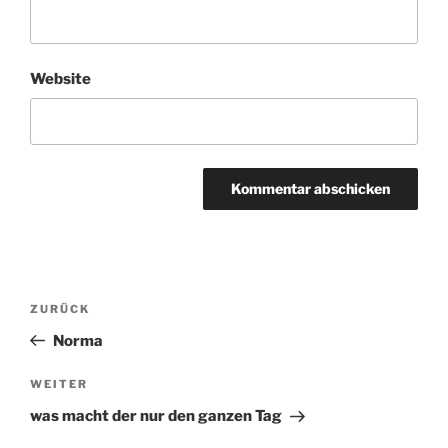
Website
Beitragsnavigation
ZURÜCK
Vorheriger
Beitrag
Norma
WEITER
Nächster
Beitrag
was macht der nur den ganzen Tag