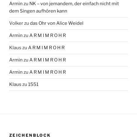
Armin
zu
NK – von jemandem, der einfach nicht mit
dem Singen aufhören kann
Volker
zu
das Ohr von Alice Weidel
Armin
zu
A R M I M R O H R
Klaus
zu
A R M I M R O H R
Armin
zu
A R M I M R O H R
Armin
zu
A R M I M R O H R
Klaus
zu
1551
ZEICHENBLOCK