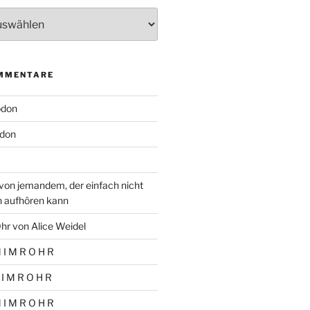
MMENTARE
odon
don
von jemandem, der einfach nicht
n aufhören kann
hr von Alice Weidel
 I M R O H R
 I M R O H R
 I M R O H R