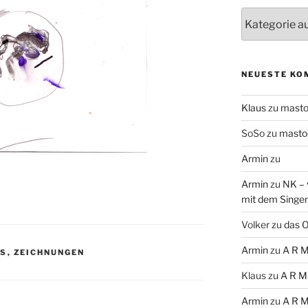
Themen
NEUESTE KO
Klaus
zu
mast
SoSo
zu
masto
Armin
zu
Armin
zu
NK – 
mit dem Singe
Volker
zu
das O
Armin
zu
A R M
TS
,
ZEICHNUNGEN
Klaus
zu
A R M
Armin
zu
A R M