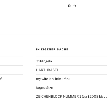
Beitrag
Ö
IN EIGENER SACHE
3xklingeln
HARTHBASEL
06
my wife is a little kränk
tagessätze
ZEICHENBLOCK NUMMER 1 (Juni 2008 bis Ju