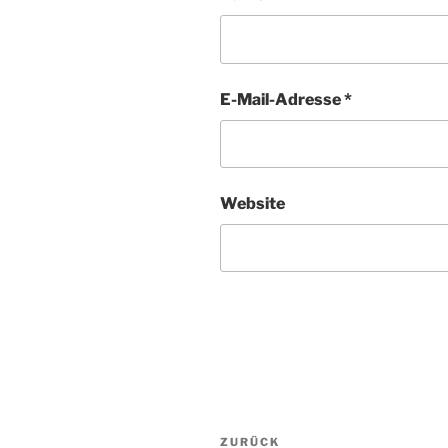
E-Mail-Adresse
*
Website
Beitragsnavigation
ZURÜCK
Vorheriger