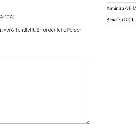
Armin
zu
A R M
entar
Klaus
zu
1551
 veröffentlicht.
Erforderliche Felder