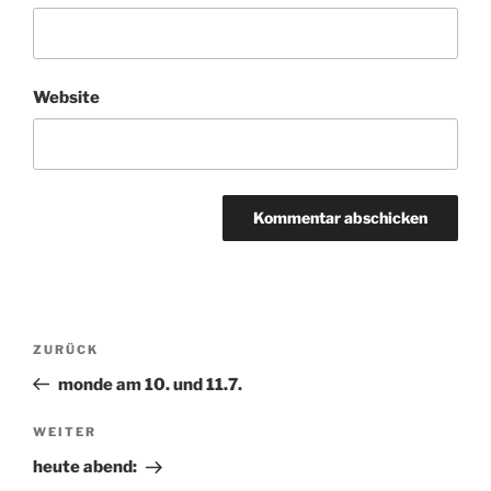
Website
Beitragsnavigation
ZURÜCK
Vorheriger
Beitrag
monde am 10. und 11.7.
WEITER
Nächster
Beitrag
heute abend: