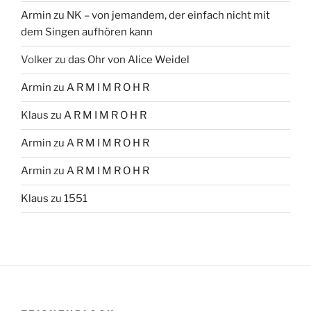
Armin
zu
NK – von jemandem, der einfach nicht mit
dem Singen aufhören kann
Volker
zu
das Ohr von Alice Weidel
Armin
zu
A R M I M R O H R
Klaus
zu
A R M I M R O H R
Armin
zu
A R M I M R O H R
Armin
zu
A R M I M R O H R
Klaus
zu
1551